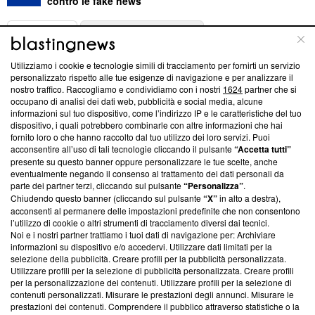
contro le fake news
ABOUT
LINEA EDITORIALE
Utilizziamo i cookie e tecnologie simili di tracciamento per fornirti un servizio
Questa sezione offre informazioni trasparenti su Blasting
personalizzato rispetto alle tue esigenze di navigazione e per analizzare il
nostro traffico. Raccogliamo e condividiamo con i nostri
1624
partner che si
News, sui nostri processi editoriali e su come ci impegniamo a
occupano di analisi dei dati web, pubblicità e social media, alcune
creare news di qualità. Inoltre, afferma la nostra aderenza a
informazioni sul tuo dispositivo, come l’indirizzo IP e le caratteristiche del tuo
‘Trust Project - News with Integrity’
Blasting News non è
dispositivo, i quali potrebbero combinarle con altre informazioni che hai
ancora membro del programma, ma ha richiesto di farne
fornito loro o che hanno raccolto dal tuo utilizzo dei loro servizi. Puoi
parte; Trust Project non ha ancora effettuato una verifica di
acconsentire all’uso di tali tecnologie cliccando il pulsante
“Accetta tutti”
conformità agli standard.
presente su questo banner oppure personalizzare le tue scelte, anche
eventualmente negando il consenso al trattamento dei dati personali da
parte dei partner terzi, cliccando sul pulsante
“Personalizza”
.
Su di noi
Chiudendo questo banner (cliccando sul pulsante
“X”
in alto a destra),
acconsenti al permanere delle impostazioni predefinite che non consentono
Team editoriale
l’utilizzo di cookie o altri strumenti di tracciamento diversi dai tecnici.
Noi e i nostri partner trattiamo i tuoi dati di navigazione per: Archiviare
Corporate
informazioni su dispositivo e/o accedervi. Utilizzare dati limitati per la
selezione della pubblicità. Creare profili per la pubblicità personalizzata.
Redazione
Utilizzare profili per la selezione di pubblicità personalizzata. Creare profili
per la personalizzazione dei contenuti. Utilizzare profili per la selezione di
Informativa Privacy
contenuti personalizzati. Misurare le prestazioni degli annunci. Misurare le
prestazioni dei contenuti. Comprendere il pubblico attraverso statistiche o la
Cookie Policy