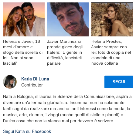
Helena e Javier, 18
Javier Martinez si
Helena Prestes,
mesi d'amore e
prende gioco degli
Javier sempre con
sfogo della sorella di
haters: 'È gente in
lei: foto di coppia nel
lei: 'Non si sono
difficoltà, lasciateli
ciondolo di una
lasciati'
parlare'
nuova collana
Katia Di Luna
SEGUI
Contributor
Nata a Bologna, si laurea in Scienze della Comunicazione, aspira a
diventare un'affermata giornalista. Insomma, non ha solamente
tanti sogni da realizzare ma anche tanti interessi come la moda, la
musica, arte, cinema, i viaggi (anche quelli di stelle e pianeti) e
l'unica cosa che non la stanca mai per davvero è scrivere.
Segui
Katia
su Facebook