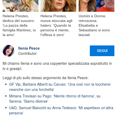
Helena Prestes,
Helena Prestes,
Uomini e Donne,
dedica del suocero:
nuova stoccata agli
retroscena:
'La pazza della
haters: 'Quando la
Elisabetta e
famiglia Martinez, io
persona è niente,
Sebastiano si sono
la amo'
l'offesa è zero'
lasciati
Ilenia Pesce
SEGUI
Contributor
Mi chiamo Ilenia e sono una copywriter specializzata soprattutto in
tv e gossip!.
Leggi di più sullo stesso argomento da Ilenia Pesce:
GF Vip, Barbara Alberti su Caruso: 'Una così non la toccherei
neanche con una forchetta'
Miriana Trevisan su Pago: 'Niente ritorno di fiamma', su
Serena: 'Siamo diverse'
U&D, Samuel Baiocchi su Anna Tedesco: 'Mi aspettavo un'altra
persona'