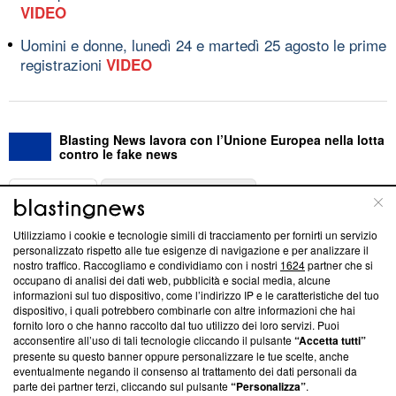
VIDEO
Uomini e donne, lunedì 24 e martedì 25 agosto le prime
registrazioni
VIDEO
Blasting News lavora con l’Unione Europea nella lotta
contro le fake news
ABOUT
LINEA EDITORIALE
Utilizziamo i cookie e tecnologie simili di tracciamento per fornirti un servizio
Questa sezione offre informazioni trasparenti su Blasting
personalizzato rispetto alle tue esigenze di navigazione e per analizzare il
nostro traffico. Raccogliamo e condividiamo con i nostri
1624
partner che si
News, sui nostri processi editoriali e su come ci impegniamo a
occupano di analisi dei dati web, pubblicità e social media, alcune
creare news di qualità. Inoltre, afferma la nostra aderenza a
informazioni sul tuo dispositivo, come l’indirizzo IP e le caratteristiche del tuo
‘Trust Project - News with Integrity’
Blasting News non è
dispositivo, i quali potrebbero combinarle con altre informazioni che hai
ancora membro del programma, ma ha richiesto di farne
fornito loro o che hanno raccolto dal tuo utilizzo dei loro servizi. Puoi
parte; Trust Project non ha ancora effettuato una verifica di
acconsentire all’uso di tali tecnologie cliccando il pulsante
“Accetta tutti”
conformità agli standard.
presente su questo banner oppure personalizzare le tue scelte, anche
eventualmente negando il consenso al trattamento dei dati personali da
parte dei partner terzi, cliccando sul pulsante
“Personalizza”
.
Su di noi