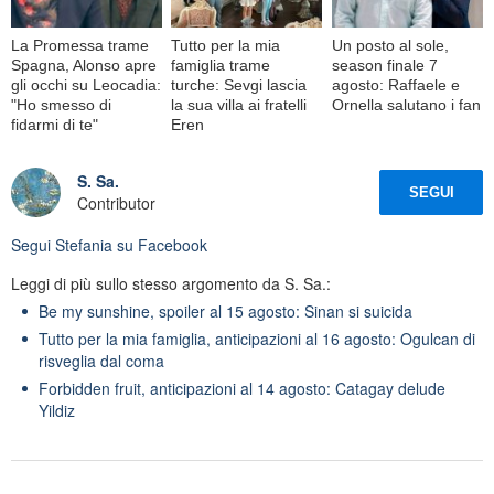
La Promessa trame
Tutto per la mia
Un posto al sole,
Spagna, Alonso apre
famiglia trame
season finale 7
gli occhi su Leocadia:
turche: Sevgi lascia
agosto: Raffaele e
"Ho smesso di
la sua villa ai fratelli
Ornella salutano i fan
fidarmi di te"
Eren
S. Sa.
SEGUI
Contributor
Segui
Stefania
su Facebook
Leggi di più sullo stesso argomento da S. Sa.:
Be my sunshine, spoiler al 15 agosto: Sinan si suicida
Tutto per la mia famiglia, anticipazioni al 16 agosto: Ogulcan di
risveglia dal coma
Forbidden fruit, anticipazioni al 14 agosto: Catagay delude
Yildiz