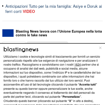
Anticipazioni Tutto per la mia famiglia: Asiye e Doruk ai
ferri corti
VIDEO
Blasting News lavora con l’Unione Europea nella lotta
contro le fake news
ABOUT
LINEA EDITORIALE
Utilizziamo i cookie e tecnologie simili di tracciamento per fornirti un servizio
Questa sezione offre informazioni trasparenti su Blasting
personalizzato rispetto alle tue esigenze di navigazione e per analizzare il
nostro traffico. Raccogliamo e condividiamo con i nostri
1624
partner che si
News, sui nostri processi editoriali e su come ci impegniamo a
occupano di analisi dei dati web, pubblicità e social media, alcune
creare news di qualità. Inoltre, afferma la nostra aderenza a
informazioni sul tuo dispositivo, come l’indirizzo IP e le caratteristiche del tuo
‘Trust Project - News with Integrity’
Blasting News non è
dispositivo, i quali potrebbero combinarle con altre informazioni che hai
ancora membro del programma, ma ha richiesto di farne
fornito loro o che hanno raccolto dal tuo utilizzo dei loro servizi. Puoi
parte; Trust Project non ha ancora effettuato una verifica di
acconsentire all’uso di tali tecnologie cliccando il pulsante
“Accetta tutti”
conformità agli standard.
presente su questo banner oppure personalizzare le tue scelte, anche
eventualmente negando il consenso al trattamento dei dati personali da
parte dei partner terzi, cliccando sul pulsante
“Personalizza”
.
Su di noi
Chiudendo questo banner (cliccando sul pulsante
“X”
in alto a destra),
acconsenti al permanere delle impostazioni predefinite che non consentono