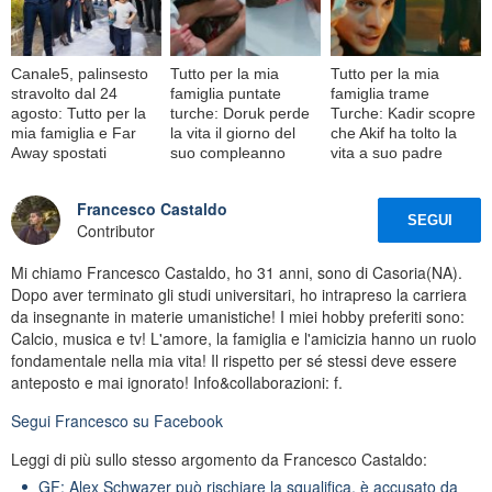
Canale5, palinsesto
Tutto per la mia
Tutto per la mia
stravolto dal 24
famiglia puntate
famiglia trame
agosto: Tutto per la
turche: Doruk perde
Turche: Kadir scopre
mia famiglia e Far
la vita il giorno del
che Akif ha tolto la
Away spostati
suo compleanno
vita a suo padre
Francesco Castaldo
SEGUI
Contributor
Mi chiamo Francesco Castaldo, ho 31 anni, sono di Casoria(NA).
Dopo aver terminato gli studi universitari, ho intrapreso la carriera
da insegnante in materie umanistiche! I miei hobby preferiti sono:
Calcio, musica e tv! L'amore, la famiglia e l'amicizia hanno un ruolo
fondamentale nella mia vita! Il rispetto per sé stessi deve essere
anteposto e mai ignorato! Info&collaborazioni: f.
Segui
Francesco
su Facebook
Leggi di più sullo stesso argomento da Francesco Castaldo:
GF: Alex Schwazer può rischiare la squalifica, è accusato da