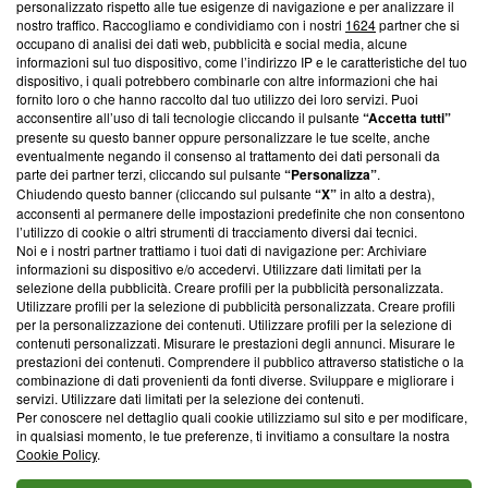
Questa sezione offre informazioni trasparenti su Blasting
personalizzato rispetto alle tue esigenze di navigazione e per analizzare il
nostro traffico. Raccogliamo e condividiamo con i nostri
1624
partner che si
News, sui nostri processi editoriali e su come ci impegniamo a
occupano di analisi dei dati web, pubblicità e social media, alcune
creare news di qualità. Inoltre, afferma la nostra aderenza a
informazioni sul tuo dispositivo, come l’indirizzo IP e le caratteristiche del tuo
‘Trust Project - News with Integrity’
Blasting News non è
dispositivo, i quali potrebbero combinarle con altre informazioni che hai
ancora membro del programma, ma ha richiesto di farne
fornito loro o che hanno raccolto dal tuo utilizzo dei loro servizi. Puoi
parte; Trust Project non ha ancora effettuato una verifica di
acconsentire all’uso di tali tecnologie cliccando il pulsante
“Accetta tutti”
conformità agli standard.
presente su questo banner oppure personalizzare le tue scelte, anche
eventualmente negando il consenso al trattamento dei dati personali da
parte dei partner terzi, cliccando sul pulsante
“Personalizza”
.
Su di noi
Chiudendo questo banner (cliccando sul pulsante
“X”
in alto a destra),
acconsenti al permanere delle impostazioni predefinite che non consentono
Team editoriale
l’utilizzo di cookie o altri strumenti di tracciamento diversi dai tecnici.
Noi e i nostri partner trattiamo i tuoi dati di navigazione per: Archiviare
Corporate
informazioni su dispositivo e/o accedervi. Utilizzare dati limitati per la
selezione della pubblicità. Creare profili per la pubblicità personalizzata.
Redazione
Utilizzare profili per la selezione di pubblicità personalizzata. Creare profili
per la personalizzazione dei contenuti. Utilizzare profili per la selezione di
Informativa Privacy
contenuti personalizzati. Misurare le prestazioni degli annunci. Misurare le
prestazioni dei contenuti. Comprendere il pubblico attraverso statistiche o la
Cookie Policy
combinazione di dati provenienti da fonti diverse. Sviluppare e migliorare i
servizi. Utilizzare dati limitati per la selezione dei contenuti.
Blasting SA, IDI CHE-247.845.224, Via Carlo Frasca, 3 - 6900
Per conoscere nel dettaglio quali cookie utilizziamo sul sito e per modificare,
Lugano (Svizzera) Tel:
+39 0690258937
in qualsiasi momento, le tue preferenze, ti invitiamo a consultare la nostra
Cookie Policy
.
© 2026 Blasting News