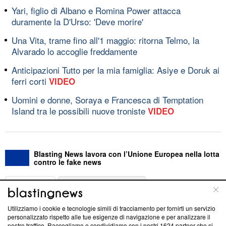
Yari, figlio di Albano e Romina Power attacca
duramente la D'Urso: 'Deve morire'
Una Vita, trame fino all'1 maggio: ritorna Telmo, la
Alvarado lo accoglie freddamente
Anticipazioni Tutto per la mia famiglia: Asiye e Doruk ai
ferri corti
VIDEO
Uomini e donne, Soraya e Francesca di Temptation
Island tra le possibili nuove troniste
VIDEO
Blasting News lavora con l’Unione Europea nella lotta
contro le fake news
ABOUT
LINEA EDITORIALE
Utilizziamo i cookie e tecnologie simili di tracciamento per fornirti un servizio
Questa sezione offre informazioni trasparenti su Blasting
personalizzato rispetto alle tue esigenze di navigazione e per analizzare il
nostro traffico. Raccogliamo e condividiamo con i nostri
1624
partner che si