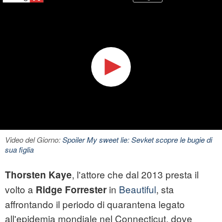
Video del Giorno:
Spoiler My sweet lie: Sevket scopre le bugie di
sua figlia
, l'attore che dal 2013 presta il
Thorsten Kaye
volto a
in
Beautiful
, sta
Ridge Forrester
affrontando il periodo di quarantena legato
all'epidemia mondiale nel Connecticut, dove