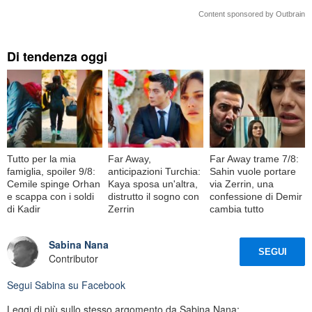
Content sponsored by Outbrain
Di tendenza oggi
Tutto per la mia
Far Away,
Far Away trame 7/8:
famiglia, spoiler 9/8:
anticipazioni Turchia:
Sahin vuole portare
Cemile spinge Orhan
Kaya sposa un'altra,
via Zerrin, una
e scappa con i soldi
distrutto il sogno con
confessione di Demir
di Kadir
Zerrin
cambia tutto
Sabina Nana
SEGUI
Contributor
Segui
Sabina
su Facebook
Leggi di più sullo stesso argomento da Sabina Nana: