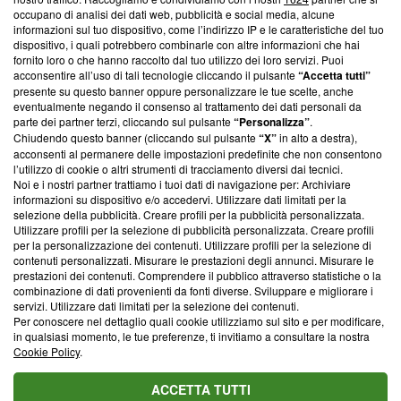
News, sui nostri processi editoriali e su come ci impegniamo a
occupano di analisi dei dati web, pubblicità e social media, alcune
creare news di qualità. Inoltre, afferma la nostra aderenza a
informazioni sul tuo dispositivo, come l’indirizzo IP e le caratteristiche del tuo
‘Trust Project - News with Integrity’
Blasting News non è
dispositivo, i quali potrebbero combinarle con altre informazioni che hai
ancora membro del programma, ma ha richiesto di farne
fornito loro o che hanno raccolto dal tuo utilizzo dei loro servizi. Puoi
parte; Trust Project non ha ancora effettuato una verifica di
acconsentire all’uso di tali tecnologie cliccando il pulsante
“Accetta tutti”
conformità agli standard.
presente su questo banner oppure personalizzare le tue scelte, anche
eventualmente negando il consenso al trattamento dei dati personali da
parte dei partner terzi, cliccando sul pulsante
“Personalizza”
.
Su di noi
Chiudendo questo banner (cliccando sul pulsante
“X”
in alto a destra),
acconsenti al permanere delle impostazioni predefinite che non consentono
Team editoriale
l’utilizzo di cookie o altri strumenti di tracciamento diversi dai tecnici.
Noi e i nostri partner trattiamo i tuoi dati di navigazione per: Archiviare
Corporate
informazioni su dispositivo e/o accedervi. Utilizzare dati limitati per la
selezione della pubblicità. Creare profili per la pubblicità personalizzata.
Redazione
Utilizzare profili per la selezione di pubblicità personalizzata. Creare profili
per la personalizzazione dei contenuti. Utilizzare profili per la selezione di
Informativa Privacy
contenuti personalizzati. Misurare le prestazioni degli annunci. Misurare le
prestazioni dei contenuti. Comprendere il pubblico attraverso statistiche o la
Cookie Policy
combinazione di dati provenienti da fonti diverse. Sviluppare e migliorare i
servizi. Utilizzare dati limitati per la selezione dei contenuti.
Blasting SA, IDI CHE-247.845.224, Via Carlo Frasca, 3 - 6900
Per conoscere nel dettaglio quali cookie utilizziamo sul sito e per modificare,
Lugano (Svizzera) Tel:
+39 0690258937
in qualsiasi momento, le tue preferenze, ti invitiamo a consultare la nostra
Cookie Policy
.
© 2026 Blasting News
ACCETTA TUTTI