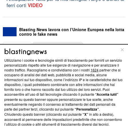
ferri corti
VIDEO
Blasting News lavora con l’Unione Europea nella lotta
contro le fake news
ABOUT
LINEA EDITORIALE
Utilizziamo i cookie e tecnologie simili di tracciamento per fornirti un servizio
Questa sezione offre informazioni trasparenti su Blasting
personalizzato rispetto alle tue esigenze di navigazione e per analizzare il
nostro traffico. Raccogliamo e condividiamo con i nostri
1624
partner che si
News, sui nostri processi editoriali e su come ci impegniamo a
occupano di analisi dei dati web, pubblicità e social media, alcune
creare news di qualità. Inoltre, afferma la nostra aderenza a
informazioni sul tuo dispositivo, come l’indirizzo IP e le caratteristiche del tuo
‘Trust Project - News with Integrity’
Blasting News non è
dispositivo, i quali potrebbero combinarle con altre informazioni che hai
ancora membro del programma, ma ha richiesto di farne
fornito loro o che hanno raccolto dal tuo utilizzo dei loro servizi. Puoi
parte; Trust Project non ha ancora effettuato una verifica di
acconsentire all’uso di tali tecnologie cliccando il pulsante
“Accetta tutti”
conformità agli standard.
presente su questo banner oppure personalizzare le tue scelte, anche
eventualmente negando il consenso al trattamento dei dati personali da
parte dei partner terzi, cliccando sul pulsante
“Personalizza”
.
Su di noi
Chiudendo questo banner (cliccando sul pulsante
“X”
in alto a destra),
acconsenti al permanere delle impostazioni predefinite che non consentono
Team editoriale
l’utilizzo di cookie o altri strumenti di tracciamento diversi dai tecnici.