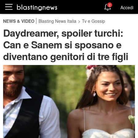
2
Accedi
NEWS & VIDEO
Blasting News Italia
>
Tv e Gossip
Daydreamer, spoiler turchi:
Can e Sanem si sposano e
diventano genitori di tre figli