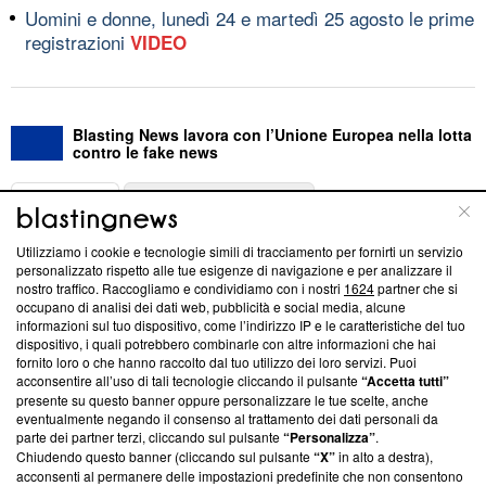
Uomini e donne, lunedì 24 e martedì 25 agosto le prime
registrazioni
VIDEO
Blasting News lavora con l’Unione Europea nella lotta
contro le fake news
ABOUT
LINEA EDITORIALE
Utilizziamo i cookie e tecnologie simili di tracciamento per fornirti un servizio
Questa sezione offre informazioni trasparenti su Blasting
personalizzato rispetto alle tue esigenze di navigazione e per analizzare il
nostro traffico. Raccogliamo e condividiamo con i nostri
1624
partner che si
News, sui nostri processi editoriali e su come ci impegniamo a
occupano di analisi dei dati web, pubblicità e social media, alcune
creare news di qualità. Inoltre, afferma la nostra aderenza a
informazioni sul tuo dispositivo, come l’indirizzo IP e le caratteristiche del tuo
‘Trust Project - News with Integrity’
Blasting News non è
dispositivo, i quali potrebbero combinarle con altre informazioni che hai
ancora membro del programma, ma ha richiesto di farne
fornito loro o che hanno raccolto dal tuo utilizzo dei loro servizi. Puoi
parte; Trust Project non ha ancora effettuato una verifica di
acconsentire all’uso di tali tecnologie cliccando il pulsante
“Accetta tutti”
conformità agli standard.
presente su questo banner oppure personalizzare le tue scelte, anche
eventualmente negando il consenso al trattamento dei dati personali da
parte dei partner terzi, cliccando sul pulsante
“Personalizza”
.
Su di noi
Chiudendo questo banner (cliccando sul pulsante
“X”
in alto a destra),
acconsenti al permanere delle impostazioni predefinite che non consentono
Team editoriale