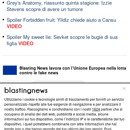
Grey's Anatomy, riassunto quinta stagione: Izzie
Stevens scopre di avere un tumore
Spoiler Forbidden fruit: Yildiz chiede aiuto a Cansu
VIDEO
Spoiler My sweet lie: Sevket scopre le bugie di sua
figlia
VIDEO
Blasting News lavora con l’Unione Europea nella lotta
contro le fake news
ABOUT
LINEA EDITORIALE
Utilizziamo i cookie e tecnologie simili di tracciamento per fornirti un servizio
Questa sezione offre informazioni trasparenti su Blasting
personalizzato rispetto alle tue esigenze di navigazione e per analizzare il
nostro traffico. Raccogliamo e condividiamo con i nostri
1624
partner che si
News, sui nostri processi editoriali e su come ci impegniamo a
occupano di analisi dei dati web, pubblicità e social media, alcune
creare news di qualità. Inoltre, afferma la nostra aderenza a
informazioni sul tuo dispositivo, come l’indirizzo IP e le caratteristiche del tuo
‘Trust Project - News with Integrity’
Blasting News non è
dispositivo, i quali potrebbero combinarle con altre informazioni che hai
ancora membro del programma, ma ha richiesto di farne
fornito loro o che hanno raccolto dal tuo utilizzo dei loro servizi. Puoi