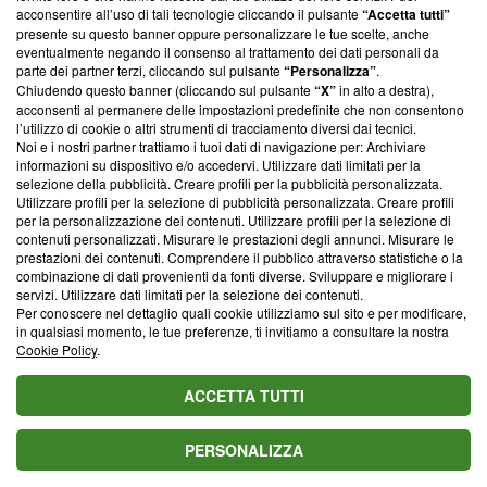
parte; Trust Project non ha ancora effettuato una verifica di
acconsentire all’uso di tali tecnologie cliccando il pulsante
“Accetta tutti”
conformità agli standard.
presente su questo banner oppure personalizzare le tue scelte, anche
eventualmente negando il consenso al trattamento dei dati personali da
parte dei partner terzi, cliccando sul pulsante
“Personalizza”
.
Su di noi
Chiudendo questo banner (cliccando sul pulsante
“X”
in alto a destra),
acconsenti al permanere delle impostazioni predefinite che non consentono
Team editoriale
l’utilizzo di cookie o altri strumenti di tracciamento diversi dai tecnici.
Noi e i nostri partner trattiamo i tuoi dati di navigazione per: Archiviare
Corporate
informazioni su dispositivo e/o accedervi. Utilizzare dati limitati per la
selezione della pubblicità. Creare profili per la pubblicità personalizzata.
Redazione
Utilizzare profili per la selezione di pubblicità personalizzata. Creare profili
per la personalizzazione dei contenuti. Utilizzare profili per la selezione di
Informativa Privacy
contenuti personalizzati. Misurare le prestazioni degli annunci. Misurare le
prestazioni dei contenuti. Comprendere il pubblico attraverso statistiche o la
Cookie Policy
combinazione di dati provenienti da fonti diverse. Sviluppare e migliorare i
servizi. Utilizzare dati limitati per la selezione dei contenuti.
Blasting SA, IDI CHE-247.845.224, Via Carlo Frasca, 3 - 6900
Per conoscere nel dettaglio quali cookie utilizziamo sul sito e per modificare,
Lugano (Svizzera) Tel:
+39 0690258937
in qualsiasi momento, le tue preferenze, ti invitiamo a consultare la nostra
Cookie Policy
.
© 2026 Blasting News
ACCETTA TUTTI
PERSONALIZZA