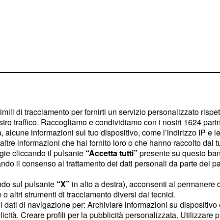
rlo Conti ha
prossima
imili di tracciamento per fornirti un servizio personalizzato rispe
stro traffico. Raccogliamo e condividiamo con i nostri
1624
partn
prenderà il via il
e show
 alcune informazioni sul tuo dispositivo, come l’indirizzo IP e le 
ltre informazioni che hai fornito loro o che hanno raccolto dal tuo
 giorni scorsi c'è stato
ogie cliccando il pulsante
“Accetta tutti”
presente su questo ban
tecipanti che comporranno
o il consenso al trattamento dei dati personali da parte dei par
accade in questi casi,
ndo sul pulsante
“X”
in alto a destra), acconsenti al permanere 
 sono venuti fuori alcuni
o altri strumenti di tracciamento diversi dai tecnici.
iolto da Carlo Conti, il
uoi dati di navigazione per: Archiviare informazioni su dispositivo 
 l'intero cast di Tale e
licità. Creare profili per la pubblicità personalizzata. Utilizzare p