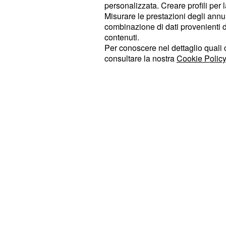
personalizzata. Creare profili per 
quale show con un post su Instagr
Misurare le prestazioni degli annun
delle indiscrezioni di questi giorni. So
combinazione di dati provenienti da 
nomi che erano circolati e che sono 
contenuti.
Per conoscere nel dettaglio quali c
bravo conduttore toscano nel suo po
consultare la nostra
Cookie Policy
social.