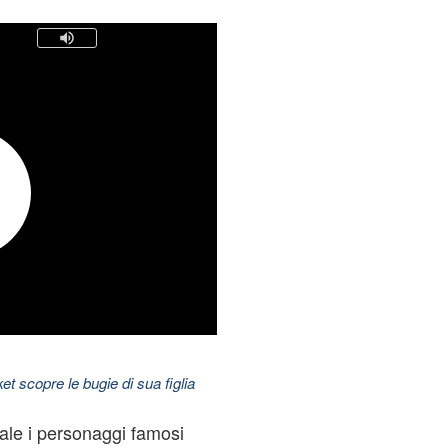
t scopre le bugie di sua figlia
quale i personaggi famosi