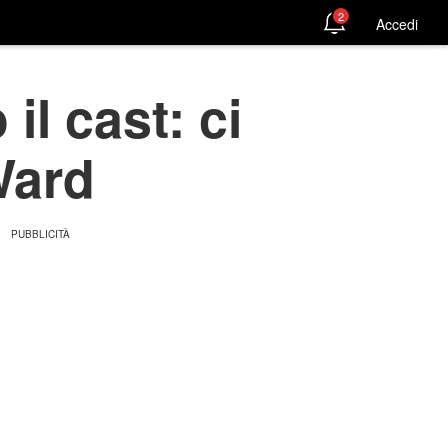
2
Accedi
il cast: ci
Ward