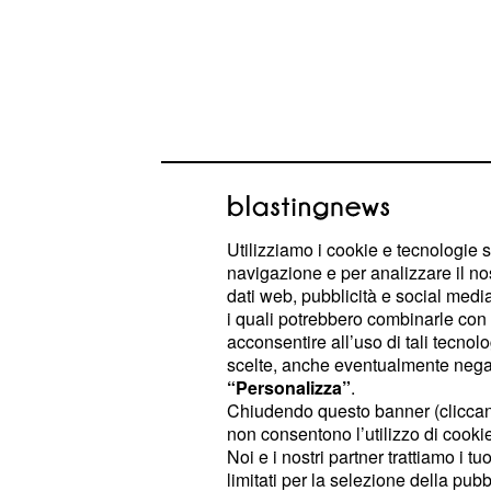
Tale e quale show: Ca
svelato il cast della 
edizione
Utilizziamo i cookie e tecnologie s
navigazione e per analizzare il no
La decima edizione di
Tale e qual
dati web, pubblicità e social media,
i quali potrebbero combinarle con a
prossimo 18 settembre su Rai 1 e nei
acconsentire all’uso di tali tecnol
il classico toto nomi relativi ai par
scelte, anche eventualmente negand
il
del programma. Come sempre 
cast
“Personalizza”
.
Chiudendo questo banner (clicca
si sono susseguite le indiscrezioni e
non consentono l’utilizzo di cookie 
nomi. Stamane ogni dubbio è stato sc
Noi e i nostri partner trattiamo i t
quale si è affidato alla rete svelando
limitati per la selezione della pubb