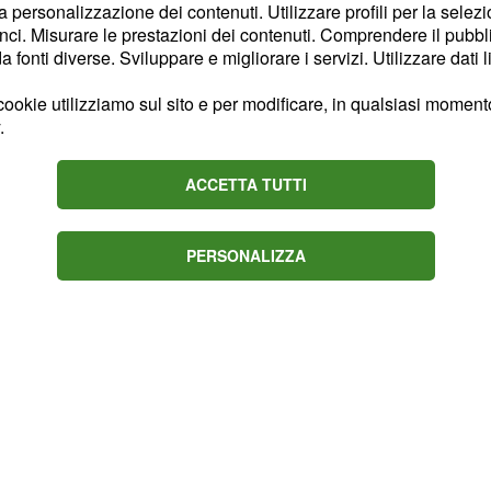
la personalizzazione dei contenuti. Utilizzare profili per la selez
am, confermando molte
ci. Misurare le prestazioni dei contenuti. Comprendere il pubblic
no diversi, infatti, i
fonti diverse. Sviluppare e migliorare i servizi. Utilizzare dati l
stati confermati dal
ookie utilizziamo sul sito e per modificare, in qualsiasi momento,
st sulla nota piattaforma
.
ACCETTA TUTTI
PERSONALIZZA