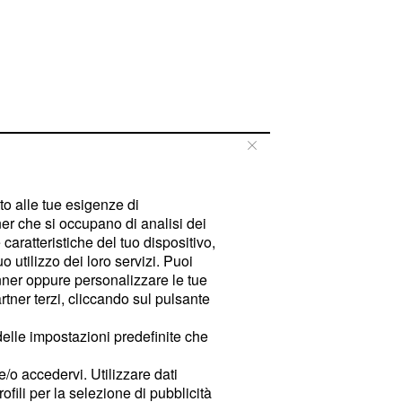
tto alle tue esigenze di
er che si occupano di analisi dei
caratteristiche del tuo dispositivo,
 utilizzo dei loro servizi. Puoi
ner oppure personalizzare le tue
tner terzi, cliccando sul pulsante
delle impostazioni predefinite che
e/o accedervi. Utilizzare dati
rofili per la selezione di pubblicità