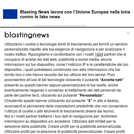
Blasting News lavora con l’Unione Europea nella lotta
contro le fake news
ABOUT
LINEA EDITORIALE
Utilizziamo i cookie e tecnologie simili di tracciamento per fornirti un servizio
Questa sezione offre informazioni trasparenti su Blasting
personalizzato rispetto alle tue esigenze di navigazione e per analizzare il
nostro traffico. Raccogliamo e condividiamo con i nostri
1624
partner che si
News, sui nostri processi editoriali e su come ci impegniamo a
occupano di analisi dei dati web, pubblicità e social media, alcune
creare news di qualità. Inoltre, afferma la nostra aderenza a
informazioni sul tuo dispositivo, come l’indirizzo IP e le caratteristiche del tuo
‘Trust Project - News with Integrity’
Blasting News non è
dispositivo, i quali potrebbero combinarle con altre informazioni che hai
ancora membro del programma, ma ha richiesto di farne
fornito loro o che hanno raccolto dal tuo utilizzo dei loro servizi. Puoi
parte; Trust Project non ha ancora effettuato una verifica di
acconsentire all’uso di tali tecnologie cliccando il pulsante
“Accetta tutti”
conformità agli standard.
presente su questo banner oppure personalizzare le tue scelte, anche
eventualmente negando il consenso al trattamento dei dati personali da
parte dei partner terzi, cliccando sul pulsante
“Personalizza”
.
Su di noi
Chiudendo questo banner (cliccando sul pulsante
“X”
in alto a destra),
acconsenti al permanere delle impostazioni predefinite che non consentono
Team editoriale
l’utilizzo di cookie o altri strumenti di tracciamento diversi dai tecnici.
Noi e i nostri partner trattiamo i tuoi dati di navigazione per: Archiviare
Corporate
informazioni su dispositivo e/o accedervi. Utilizzare dati limitati per la
selezione della pubblicità. Creare profili per la pubblicità personalizzata.
Redazione
Utilizzare profili per la selezione di pubblicità personalizzata. Creare profili