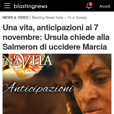
2
Accedi
NEWS & VIDEO
Blasting News Italia
>
Tv e Gossip
Una vita, anticipazioni al 7
novembre: Ursula chiede alla
Salmeron di uccidere Marcia