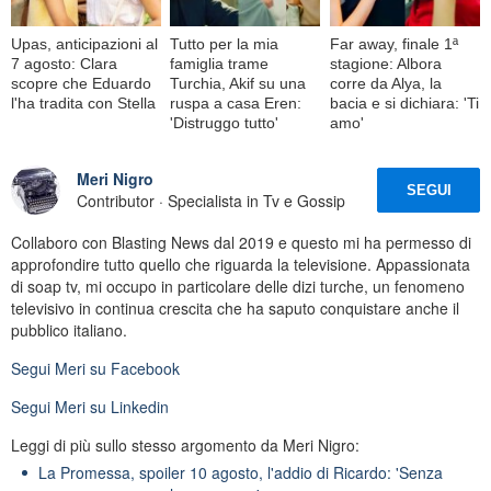
Upas, anticipazioni al
Tutto per la mia
Far away, finale 1ª
7 agosto: Clara
famiglia trame
stagione: Albora
scopre che Eduardo
Turchia, Akif su una
corre da Alya, la
l'ha tradita con Stella
ruspa a casa Eren:
bacia e si dichiara: 'Ti
'Distruggo tutto'
amo'
Meri Nigro
SEGUI
Contributor · Specialista in Tv e Gossip
Collaboro con Blasting News dal 2019 e questo mi ha permesso di
approfondire tutto quello che riguarda la televisione. Appassionata
di soap tv, mi occupo in particolare delle dizi turche, un fenomeno
televisivo in continua crescita che ha saputo conquistare anche il
pubblico italiano.
Segui
Meri
su Facebook
Segui
Meri
su Linkedin
Leggi di più sullo stesso argomento da Meri Nigro:
La Promessa, spoiler 10 agosto, l'addio di Ricardo: 'Senza