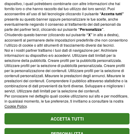
‘Trust Project - News with Integrity’
Blasting News non è
dispositivo, i quali potrebbero combinarle con altre informazioni che hai
ancora membro del programma, ma ha richiesto di farne
fornito loro o che hanno raccolto dal tuo utilizzo dei loro servizi. Puoi
parte; Trust Project non ha ancora effettuato una verifica di
acconsentire all’uso di tali tecnologie cliccando il pulsante
“Accetta tutti”
conformità agli standard.
presente su questo banner oppure personalizzare le tue scelte, anche
eventualmente negando il consenso al trattamento dei dati personali da
parte dei partner terzi, cliccando sul pulsante
“Personalizza”
.
Su di noi
Chiudendo questo banner (cliccando sul pulsante
“X”
in alto a destra),
acconsenti al permanere delle impostazioni predefinite che non consentono
Team editoriale
l’utilizzo di cookie o altri strumenti di tracciamento diversi dai tecnici.
Noi e i nostri partner trattiamo i tuoi dati di navigazione per: Archiviare
Corporate
informazioni su dispositivo e/o accedervi. Utilizzare dati limitati per la
selezione della pubblicità. Creare profili per la pubblicità personalizzata.
Redazione
Utilizzare profili per la selezione di pubblicità personalizzata. Creare profili
per la personalizzazione dei contenuti. Utilizzare profili per la selezione di
Informativa Privacy
contenuti personalizzati. Misurare le prestazioni degli annunci. Misurare le
prestazioni dei contenuti. Comprendere il pubblico attraverso statistiche o la
Cookie Policy
combinazione di dati provenienti da fonti diverse. Sviluppare e migliorare i
servizi. Utilizzare dati limitati per la selezione dei contenuti.
Blasting SA, IDI CHE-247.845.224, Via Carlo Frasca, 3 - 6900
Per conoscere nel dettaglio quali cookie utilizziamo sul sito e per modificare,
Lugano (Svizzera) Tel:
+39 0690258937
in qualsiasi momento, le tue preferenze, ti invitiamo a consultare la nostra
Cookie Policy
.
© 2026 Blasting News
ACCETTA TUTTI
PERSONALIZZA