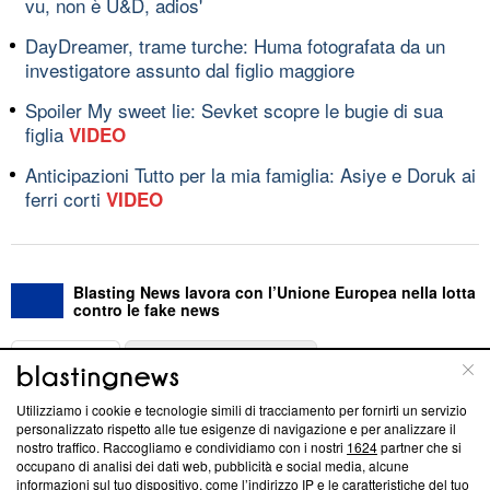
vu, non è U&D, adios'
DayDreamer, trame turche: Huma fotografata da un
investigatore assunto dal figlio maggiore
Spoiler My sweet lie: Sevket scopre le bugie di sua
figlia
VIDEO
Anticipazioni Tutto per la mia famiglia: Asiye e Doruk ai
ferri corti
VIDEO
Blasting News lavora con l’Unione Europea nella lotta
contro le fake news
ABOUT
LINEA EDITORIALE
Utilizziamo i cookie e tecnologie simili di tracciamento per fornirti un servizio
Questa sezione offre informazioni trasparenti su Blasting
personalizzato rispetto alle tue esigenze di navigazione e per analizzare il
nostro traffico. Raccogliamo e condividiamo con i nostri
1624
partner che si
News, sui nostri processi editoriali e su come ci impegniamo a
occupano di analisi dei dati web, pubblicità e social media, alcune
creare news di qualità. Inoltre, afferma la nostra aderenza a
informazioni sul tuo dispositivo, come l’indirizzo IP e le caratteristiche del tuo