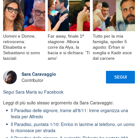
Uomini e Donne,
Far away, finale 1ª
Tutto per la mia
retroscena:
stagione: Albora
famiglia, spoiler 5
Elisabetta e
corre da Alya, la
agosto: Erhan si
Sebastiano si sono
bacia e si dichiara: 'Ti
sveglia e Kadir esce
lasciati
amo'
dal carcere
Sara Caravaggio
SEGUI
Contributor
Segui
Sara Maria
su Facebook
Leggi di più sullo stesso argomento da Sara Caravaggio:
Il Paradiso delle signore, trame all'8/11: Irene organizza una
festa per Alfredo
Il Paradiso, puntata 1/10: Enrico in lacrime al telefono, un uomo
lo riconosce per strada
Il Paradiso delle signore, 5 curiosità: Roberto ha portato 350