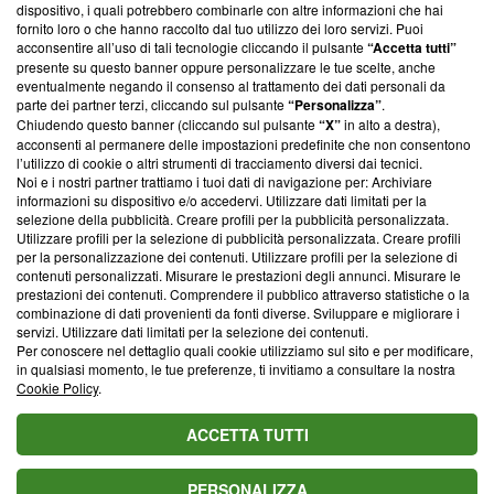
‘Trust Project - News with Integrity’
Blasting News non è
dispositivo, i quali potrebbero combinarle con altre informazioni che hai
ancora membro del programma, ma ha richiesto di farne
fornito loro o che hanno raccolto dal tuo utilizzo dei loro servizi. Puoi
parte; Trust Project non ha ancora effettuato una verifica di
acconsentire all’uso di tali tecnologie cliccando il pulsante
“Accetta tutti”
conformità agli standard.
presente su questo banner oppure personalizzare le tue scelte, anche
eventualmente negando il consenso al trattamento dei dati personali da
parte dei partner terzi, cliccando sul pulsante
“Personalizza”
.
Su di noi
Chiudendo questo banner (cliccando sul pulsante
“X”
in alto a destra),
acconsenti al permanere delle impostazioni predefinite che non consentono
Team editoriale
l’utilizzo di cookie o altri strumenti di tracciamento diversi dai tecnici.
Noi e i nostri partner trattiamo i tuoi dati di navigazione per: Archiviare
Corporate
informazioni su dispositivo e/o accedervi. Utilizzare dati limitati per la
selezione della pubblicità. Creare profili per la pubblicità personalizzata.
Redazione
Utilizzare profili per la selezione di pubblicità personalizzata. Creare profili
per la personalizzazione dei contenuti. Utilizzare profili per la selezione di
Informativa Privacy
contenuti personalizzati. Misurare le prestazioni degli annunci. Misurare le
prestazioni dei contenuti. Comprendere il pubblico attraverso statistiche o la
Cookie Policy
combinazione di dati provenienti da fonti diverse. Sviluppare e migliorare i
servizi. Utilizzare dati limitati per la selezione dei contenuti.
Blasting SA, IDI CHE-247.845.224, Via Carlo Frasca, 3 - 6900
Per conoscere nel dettaglio quali cookie utilizziamo sul sito e per modificare,
Lugano (Svizzera) Tel:
+39 0690258937
in qualsiasi momento, le tue preferenze, ti invitiamo a consultare la nostra
Cookie Policy
.
© 2026 Blasting News
ACCETTA TUTTI
PERSONALIZZA