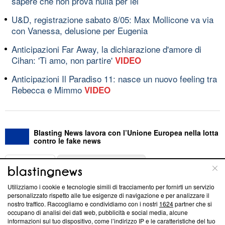
sapere che non prova nulla per lei
U&D, registrazione sabato 8/05: Max Mollicone va via
con Vanessa, delusione per Eugenia
Anticipazioni Far Away, la dichiarazione d'amore di
Cihan: 'Ti amo, non partire'
VIDEO
Anticipazioni Il Paradiso 11: nasce un nuovo feeling tra
Rebecca e Mimmo
VIDEO
Blasting News lavora con l’Unione Europea nella lotta
contro le fake news
ABOUT
LINEA EDITORIALE
Utilizziamo i cookie e tecnologie simili di tracciamento per fornirti un servizio
Questa sezione offre informazioni trasparenti su Blasting
personalizzato rispetto alle tue esigenze di navigazione e per analizzare il
nostro traffico. Raccogliamo e condividiamo con i nostri
1624
partner che si
News, sui nostri processi editoriali e su come ci impegniamo a
occupano di analisi dei dati web, pubblicità e social media, alcune
creare news di qualità. Inoltre, afferma la nostra aderenza a
informazioni sul tuo dispositivo, come l’indirizzo IP e le caratteristiche del tuo