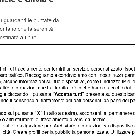
 riguardanti le puntate da
ontano che la serenità
estinata a finire.
imili di tracciamento per fornirti un servizio personalizzato rispe
stro traffico. Raccogliamo e condividiamo con i nostri
1624
partn
 alcune informazioni sul tuo dispositivo, come l’indirizzo IP e le 
ltre informazioni che hai fornito loro o che hanno raccolto dal tuo
ogie cliccando il pulsante
“Accetta tutti”
presente su questo ban
o il consenso al trattamento dei dati personali da parte dei par
ndo sul pulsante
“X”
in alto a destra), acconsenti al permanere 
o altri strumenti di tracciamento diversi dai tecnici.
uoi dati di navigazione per: Archiviare informazioni su dispositivo 
licità. Creare profili per la pubblicità personalizzata. Utilizzare p