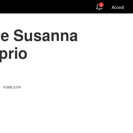
2
Accedi
o e Susanna
prio