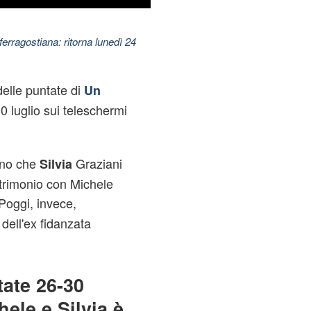
ferragostiana: ritorna lunedì 24
elle puntate di
Un
 luglio sui teleschermi
ano che
Graziani
Silvia
atrimonio con Michele
oggi, invece,
dell'ex fidanzata
tate 26-30
hele e Silvia è