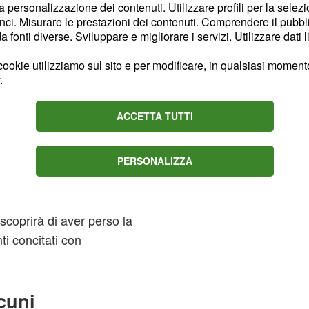
la personalizzazione dei contenuti. Utilizzare profili per la selez
ci. Misurare le prestazioni dei contenuti. Comprendere il pubblic
fonti diverse. Sviluppare e migliorare i servizi. Utilizzare dati l
 continuerà a ripensare
ookie utilizziamo sul sito e per modificare, in qualsiasi momento,
arlo. Tutto questo la
.
uro del proprio
nzione di informare
ACCETTA TUTTI
 bancario.
menti di massima
PERSONALIZZA
le spalle da un uomo
, verrà soccorso da
e scoprirà di aver perso la
i concitati con
cuni