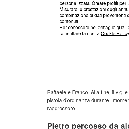
personalizzata. Creare profili per 
Misurare le prestazioni degli annun
combinazione di dati provenienti da 
La proprietaria del Vulcano, infatti,
contenuti.
Per conoscere nel dettaglio quali c
all'incontro fortuito avuto con Gianc
consultare la nostra
Cookie Policy
porterà a pensare seriamente al fut
matrimonio. Silvia, infatti, avrà inte
Saviani di quanto è successo con il
Al Vulcano, intanto, si vivranno mo
tensione.
al
Guido verrà aggredito
misterioso. Del Bue, a questo punto
Raffaele e Franco. Alla fine, il vigil
pistola d'ordinanza durante i moment
l'aggressore.
Pietro percosso da al