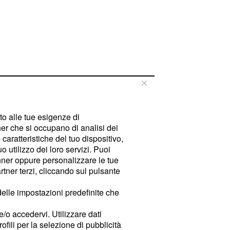
tto alle tue esigenze di
er che si occupano di analisi dei
caratteristiche del tuo dispositivo,
 utilizzo dei loro servizi. Puoi
ner oppure personalizzare le tue
tner terzi, cliccando sul pulsante
delle impostazioni predefinite che
e/o accedervi. Utilizzare dati
rofili per la selezione di pubblicità