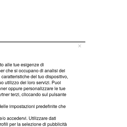
tto alle tue esigenze di
er che si occupano di analisi dei
caratteristiche del tuo dispositivo,
 utilizzo dei loro servizi. Puoi
ner oppure personalizzare le tue
tner terzi, cliccando sul pulsante
delle impostazioni predefinite che
e/o accedervi. Utilizzare dati
rofili per la selezione di pubblicità