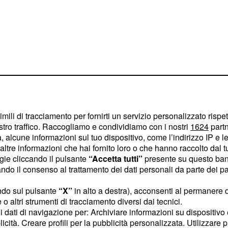
imili di tracciamento per fornirti un servizio personalizzato rispe
stro traffico. Raccogliamo e condividiamo con i nostri
1624
partn
sti del nuovo
 alcune informazioni sul tuo dispositivo, come l’indirizzo IP e le 
ltre informazioni che hai fornito loro o che hanno raccolto dal tuo
ogie cliccando il pulsante
“Accetta tutti”
presente su questo ban
o il consenso al trattamento dei dati personali da parte dei par
i condurrà la prima
 Uomini e Donne
: nella
ndo sul pulsante
“X”
in alto a destra), acconsenti al permanere 
e, sul web cominceranno
o altri strumenti di tracciamento diversi dai tecnici.
uoi dati di navigazione per: Archiviare informazioni su dispositivo 
te di ciò che accadrà tra i
licità. Creare profili per la pubblicità personalizzata. Utilizzare p