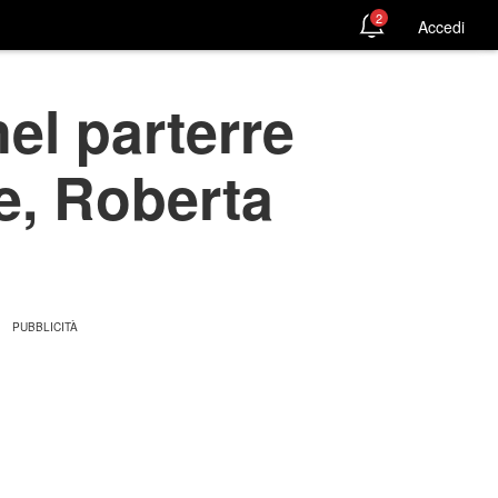
2
Accedi
el parterre
e, Roberta