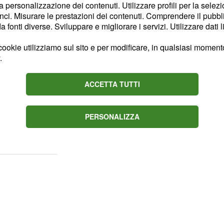
la personalizzazione dei contenuti. Utilizzare profili per la selez
ci. Misurare le prestazioni dei contenuti. Comprendere il pubblic
no il Trono Classico e il
fonti diverse. Sviluppare e migliorare i servizi. Utilizzare dati l
, i fan fremono dalla
ookie utilizziamo sul sito e per modificare, in qualsiasi momento,
osto il
,
nuovo cast
.
ranno confermati e quanti
ACCETTA TUTTI
re settimane dal debutto,
PERSONALIZZA
anche alla stagione che
e da lunedì 13 febbraio.