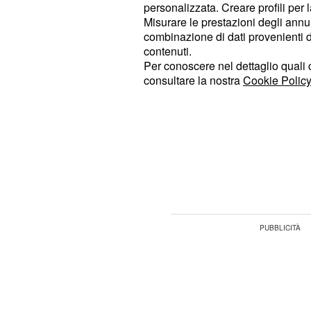
vari protagonisti del format
.
personalizzata. Creare profili per 
Misurare le prestazioni degli annun
Assodato il fatto che anche quest'an
combinazione di dati provenienti da 
contenuti.
Trono Over condivideranno lo studio
Per conoscere nel dettaglio quali c
curiosità di sapere come sarà comp
consultare la nostra
Cookie Policy
ovvero quanti storici personaggi sa
resteranno a casa.
L'unica certezza che si ha a circa t
è che
parteciperà 
Gemma Galgani
sarà trasmessa su Canale 5 a partir