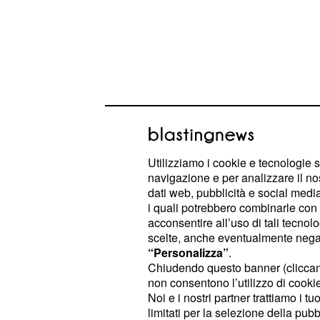
Utilizziamo i cookie e tecnologie s
navigazione e per analizzare il no
Ipotesi sui protagoni
dati web, pubblicità e social media,
i quali potrebbero combinarle con a
Uomini e Donne
acconsentire all’uso di tali tecnol
scelte, anche eventualmente negand
Domenica 29 agosto Maria De Filipp
“Personalizza”
.
puntata dell'
di
edizione 2021/2022
Chiudendo questo banner (clicca
tarda serata di quel giorno, dunqu
non consentono l’utilizzo di cookie 
Noi e i nostri partner trattiamo i t
a circolare le anticipazioni dettaglia
limitati per la selezione della pubb