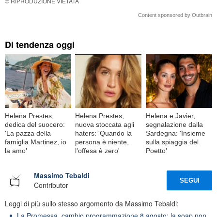
© RIPRODUZIONE VIETATA
Content sponsored by Outbrain
Di tendenza oggi
Helena Prestes,
Helena Prestes,
Helena e Javier,
dedica del suocero:
nuova stoccata agli
segnalazione dalla
'La pazza della
haters: 'Quando la
Sardegna: 'Insieme
famiglia Martinez, io
persona è niente,
sulla spiaggia del
la amo'
l'offesa è zero'
Poetto'
Massimo Tebaldi
SEGUI
Contributor
Leggi di più sullo stesso argomento da Massimo Tebaldi:
La Promessa, cambio programmazione 8 agosto: la soap non