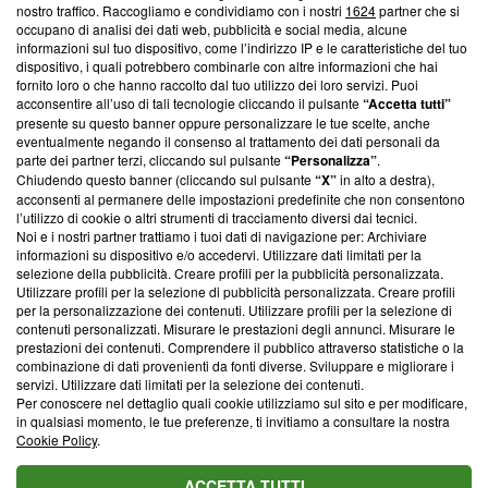
nostro traffico. Raccogliamo e condividiamo con i nostri
1624
partner che si
News, sui nostri processi editoriali e su come ci impegniamo a
occupano di analisi dei dati web, pubblicità e social media, alcune
creare news di qualità. Inoltre, afferma la nostra aderenza a
informazioni sul tuo dispositivo, come l’indirizzo IP e le caratteristiche del tuo
‘Trust Project - News with Integrity’
Blasting News non è
dispositivo, i quali potrebbero combinarle con altre informazioni che hai
ancora membro del programma, ma ha richiesto di farne
fornito loro o che hanno raccolto dal tuo utilizzo dei loro servizi. Puoi
parte; Trust Project non ha ancora effettuato una verifica di
acconsentire all’uso di tali tecnologie cliccando il pulsante
“Accetta tutti”
conformità agli standard.
presente su questo banner oppure personalizzare le tue scelte, anche
eventualmente negando il consenso al trattamento dei dati personali da
parte dei partner terzi, cliccando sul pulsante
“Personalizza”
.
Su di noi
Chiudendo questo banner (cliccando sul pulsante
“X”
in alto a destra),
acconsenti al permanere delle impostazioni predefinite che non consentono
Team editoriale
l’utilizzo di cookie o altri strumenti di tracciamento diversi dai tecnici.
Noi e i nostri partner trattiamo i tuoi dati di navigazione per: Archiviare
Corporate
informazioni su dispositivo e/o accedervi. Utilizzare dati limitati per la
selezione della pubblicità. Creare profili per la pubblicità personalizzata.
Redazione
Utilizzare profili per la selezione di pubblicità personalizzata. Creare profili
per la personalizzazione dei contenuti. Utilizzare profili per la selezione di
Informativa Privacy
contenuti personalizzati. Misurare le prestazioni degli annunci. Misurare le
prestazioni dei contenuti. Comprendere il pubblico attraverso statistiche o la
Cookie Policy
combinazione di dati provenienti da fonti diverse. Sviluppare e migliorare i
servizi. Utilizzare dati limitati per la selezione dei contenuti.
Blasting SA, IDI CHE-247.845.224, Via Carlo Frasca, 3 - 6900
Per conoscere nel dettaglio quali cookie utilizziamo sul sito e per modificare,
Lugano (Svizzera) Tel:
+39 0690258937
in qualsiasi momento, le tue preferenze, ti invitiamo a consultare la nostra
Cookie Policy
.
© 2026 Blasting News
ACCETTA TUTTI