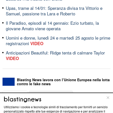
Upas, trame al 14/01: Speranza divisa tra Vittorio e
Samuel, passione tra Lara e Roberto
Il Paradiso, episodi al 14 gennaio: Ezio turbato, la
giovane Amato viene operata
Uomini e donne, lunedì 24 e martedì 25 agosto le prime
registrazioni
VIDEO
Anticipazioni Beautiful: Ridge tenta di calmare Taylor
VIDEO
Blasting News lavora con l’Unione Europea nella lotta
contro le fake news
ABOUT
LINEA EDITORIALE
Utilizziamo i cookie e tecnologie simili di tracciamento per fornirti un servizio
Questa sezione offre informazioni trasparenti su Blasting
personalizzato rispetto alle tue esigenze di navigazione e per analizzare il