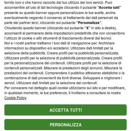
ancora membro del programma, ma ha richiesto di farne
fornito loro o che hanno raccolto dal tuo utilizzo dei loro servizi. Puoi
parte; Trust Project non ha ancora effettuato una verifica di
acconsentire all’uso di tali tecnologie cliccando il pulsante
“Accetta tutti”
conformità agli standard.
presente su questo banner oppure personalizzare le tue scelte, anche
eventualmente negando il consenso al trattamento dei dati personali da
parte dei partner terzi, cliccando sul pulsante
“Personalizza”
.
Su di noi
Chiudendo questo banner (cliccando sul pulsante
“X”
in alto a destra),
acconsenti al permanere delle impostazioni predefinite che non consentono
Team editoriale
l’utilizzo di cookie o altri strumenti di tracciamento diversi dai tecnici.
Noi e i nostri partner trattiamo i tuoi dati di navigazione per: Archiviare
Corporate
informazioni su dispositivo e/o accedervi. Utilizzare dati limitati per la
selezione della pubblicità. Creare profili per la pubblicità personalizzata.
Redazione
Utilizzare profili per la selezione di pubblicità personalizzata. Creare profili
per la personalizzazione dei contenuti. Utilizzare profili per la selezione di
Informativa Privacy
contenuti personalizzati. Misurare le prestazioni degli annunci. Misurare le
prestazioni dei contenuti. Comprendere il pubblico attraverso statistiche o la
Cookie Policy
combinazione di dati provenienti da fonti diverse. Sviluppare e migliorare i
servizi. Utilizzare dati limitati per la selezione dei contenuti.
Blasting SA, IDI CHE-247.845.224, Via Carlo Frasca, 3 - 6900
Per conoscere nel dettaglio quali cookie utilizziamo sul sito e per modificare,
Lugano (Svizzera) Tel:
+39 0690258937
in qualsiasi momento, le tue preferenze, ti invitiamo a consultare la nostra
Cookie Policy
.
© 2026 Blasting News
ACCETTA TUTTI
PERSONALIZZA