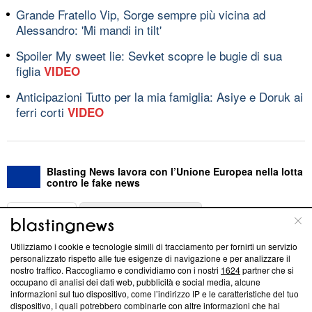
Grande Fratello Vip, Sorge sempre più vicina ad
Alessandro: 'Mi mandi in tilt'
Spoiler My sweet lie: Sevket scopre le bugie di sua
figlia
VIDEO
Anticipazioni Tutto per la mia famiglia: Asiye e Doruk ai
ferri corti
VIDEO
Blasting News lavora con l’Unione Europea nella lotta
contro le fake news
ABOUT
LINEA EDITORIALE
Utilizziamo i cookie e tecnologie simili di tracciamento per fornirti un servizio
Questa sezione offre informazioni trasparenti su Blasting
personalizzato rispetto alle tue esigenze di navigazione e per analizzare il
nostro traffico. Raccogliamo e condividiamo con i nostri
1624
partner che si
News, sui nostri processi editoriali e su come ci impegniamo a
occupano di analisi dei dati web, pubblicità e social media, alcune
creare news di qualità. Inoltre, afferma la nostra aderenza a
informazioni sul tuo dispositivo, come l’indirizzo IP e le caratteristiche del tuo
‘Trust Project - News with Integrity’
Blasting News non è
dispositivo, i quali potrebbero combinarle con altre informazioni che hai