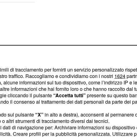
imili di tracciamento per fornirti un servizio personalizzato rispe
stro traffico. Raccogliamo e condividiamo con i nostri
1624
partn
 alcune informazioni sul tuo dispositivo, come l’indirizzo IP e le 
ltre informazioni che hai fornito loro o che hanno raccolto dal tuo
ogie cliccando il pulsante
“Accetta tutti”
presente su questo ban
o il consenso al trattamento dei dati personali da parte dei par
iso delle
ndo sul pulsante
“X”
in alto a destra), acconsenti al permanere 
Circolo
o altri strumenti di tracciamento diversi dai tecnici.
uoi dati di navigazione per: Archiviare informazioni su dispositivo 
olo, nonostante l'evento
licità. Creare profili per la pubblicità personalizzata. Utilizzare p