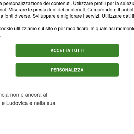
la personalizzazione dei contenuti. Utilizzare profili per la selez
nia. Tra gli invitati c'è
ci. Misurare le prestazioni dei contenuti. Comprendere il pubblic
 che non passa
fonti diverse. Sviluppare e migliorare i servizi. Utilizzare dati l
ookie utilizziamo sul sito e per modificare, in qualsiasi momento,
.
llo di intervistare
ha però le spalle
ACCETTA TUTTI
ra i due la complicità è
no professionale.
PERSONALIZZA
incontrare dopo diverso
tessa, arguta come
ncia non è ancora al
o e Ludovica e nella sua
.