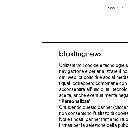
Utilizziamo i cookie e tecnologie s
navigazione e per analizzare il no
dati web, pubblicità e social media,
i quali potrebbero combinarle con a
acconsentire all’uso di tali tecnol
scelte, anche eventualmente negand
“Personalizza”
.
Anticipazioni Il Parad
Chiudendo questo banner (clicca
signore: tensione al 
non consentono l’utilizzo di cookie 
Noi e i nostri partner trattiamo i t
Atmosfera piuttosto pesante al Circ
limitati per la selezione della pubb