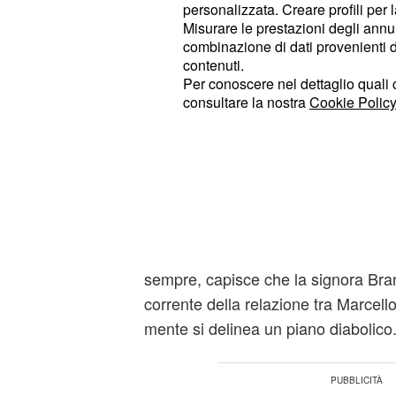
personalizzata. Creare profili per 
ippico ospitato in occasione dell'Epifa
Misurare le prestazioni degli annun
anche una talentuosa cavallerizza,
combinazione di dati provenienti da 
inosservata agli occhi di
contenuti.
Gemma.
Per conoscere nel dettaglio quali c
consultare la nostra
Cookie Policy
ha un compito importante, que
Marco
l'amazzone. Il giovane Sant'Erasmo 
coperte, a sostenerlo c'è Stefania. T
più che evidente, e non solo sul pia
Nel frattempo,
avrà modo di 
Flavia
tempo
L'ex vicepresiden
Fiorenza.
sempre, capisce che la signora Bra
corrente della relazione tra Marcell
mente si delinea un piano diabolico