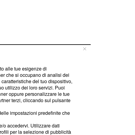
tto alle tue esigenze di
er che si occupano di analisi dei
caratteristiche del tuo dispositivo,
 utilizzo dei loro servizi. Puoi
ner oppure personalizzare le tue
tner terzi, cliccando sul pulsante
delle impostazioni predefinite che
e/o accedervi. Utilizzare dati
rofili per la selezione di pubblicità