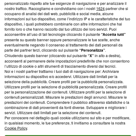
Questa sezione offre informazioni trasparenti su Blasting
personalizzato rispetto alle tue esigenze di navigazione e per analizzare il
nostro traffico. Raccogliamo e condividiamo con i nostri
1624
partner che si
News, sui nostri processi editoriali e su come ci impegniamo a
occupano di analisi dei dati web, pubblicità e social media, alcune
creare news di qualità. Inoltre, afferma la nostra aderenza a
informazioni sul tuo dispositivo, come l’indirizzo IP e le caratteristiche del tuo
‘Trust Project - News with Integrity’
Blasting News non è
dispositivo, i quali potrebbero combinarle con altre informazioni che hai
ancora membro del programma, ma ha richiesto di farne
fornito loro o che hanno raccolto dal tuo utilizzo dei loro servizi. Puoi
parte; Trust Project non ha ancora effettuato una verifica di
acconsentire all’uso di tali tecnologie cliccando il pulsante
“Accetta tutti”
conformità agli standard.
presente su questo banner oppure personalizzare le tue scelte, anche
eventualmente negando il consenso al trattamento dei dati personali da
parte dei partner terzi, cliccando sul pulsante
“Personalizza”
.
Su di noi
Chiudendo questo banner (cliccando sul pulsante
“X”
in alto a destra),
acconsenti al permanere delle impostazioni predefinite che non consentono
Team editoriale
l’utilizzo di cookie o altri strumenti di tracciamento diversi dai tecnici.
Noi e i nostri partner trattiamo i tuoi dati di navigazione per: Archiviare
Corporate
informazioni su dispositivo e/o accedervi. Utilizzare dati limitati per la
selezione della pubblicità. Creare profili per la pubblicità personalizzata.
Redazione
Utilizzare profili per la selezione di pubblicità personalizzata. Creare profili
per la personalizzazione dei contenuti. Utilizzare profili per la selezione di
Informativa Privacy
contenuti personalizzati. Misurare le prestazioni degli annunci. Misurare le
prestazioni dei contenuti. Comprendere il pubblico attraverso statistiche o la
Cookie Policy
combinazione di dati provenienti da fonti diverse. Sviluppare e migliorare i
servizi. Utilizzare dati limitati per la selezione dei contenuti.
Blasting SA, IDI CHE-247.845.224, Via Carlo Frasca, 3 - 6900
Per conoscere nel dettaglio quali cookie utilizziamo sul sito e per modificare,
Lugano (Svizzera) Tel:
+39 0690258937
in qualsiasi momento, le tue preferenze, ti invitiamo a consultare la nostra
Cookie Policy
.
© 2026 Blasting News