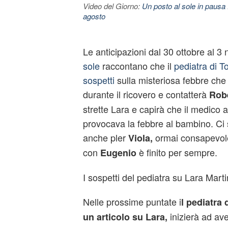
Video del Giorno:
Un posto al sole in pausa 
agosto
Le anticipazioni dal 30 ottobre al 
sole
raccontano che il
pediatra di T
sospetti
sulla misteriosa febbre che
durante il ricovero e contatterà
Robe
strette Lara e capirà che il medico 
provocava la febbre al bambino. Ci
anche pler
ormai consapevole
Viola,
con
è finito per sempre.
Eugenio
I sospetti del pediatra su Lara Martin
Nelle prossime puntate i
l pediatra
inizierà ad ave
un articolo su Lara,