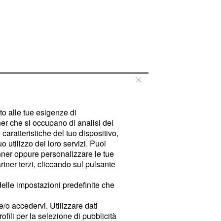
tto alle tue esigenze di
er che si occupano di analisi dei
caratteristiche del tuo dispositivo,
 utilizzo dei loro servizi. Puoi
ner oppure personalizzare le tue
tner terzi, cliccando sul pulsante
delle impostazioni predefinite che
e/o accedervi. Utilizzare dati
rofili per la selezione di pubblicità