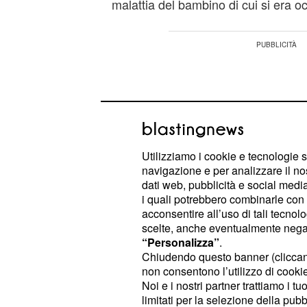
malattia del bambino di cui si era o
Utilizziamo i cookie e tecnologie s
navigazione e per analizzare il no
dati web, pubblicità e social media,
i quali potrebbero combinarle con a
acconsentire all’uso di tali tecnol
scelte, anche eventualmente negand
“Personalizza”
.
Chiudendo questo banner (clicca
non consentono l’utilizzo di cookie 
Nel frattempo, ignara di tutto, la si
Noi e i nostri partner trattiamo i t
con le sue provocazioni in occasion
limitati per la selezione della pubb