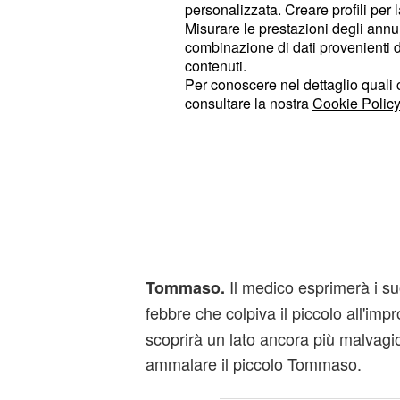
bambino, portando
all'esasp
personalizzata. Creare profili per 
Marina
Misurare le prestazioni degli annun
metterà subito in contatto con
Robe
combinazione di dati provenienti da 
dubbi e Ferri resterà sconvolto da qua
contenuti.
Per conoscere nel dettaglio quali c
consultare la nostra
Cookie Policy
Anticipazioni settima
ottobre al 3 novembr
sconvolto da Lara
Le puntate di
che 
Un Posto al sole
settimana dal 30 ottobre al 3 nove
dei riflettori
che si confronte
Roberto
Il medico esprimerà i su
Tommaso.
febbre che colpiva il piccolo all'imp
scoprirà un lato ancora più malvagio 
ammalare il piccolo Tommaso.