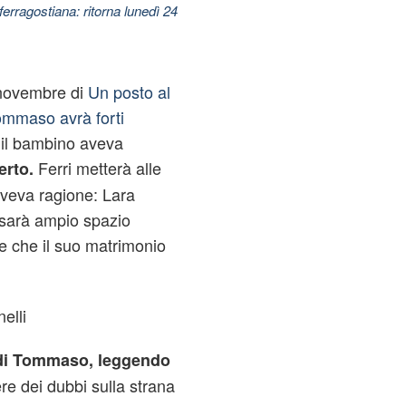
ferragostiana: ritorna lunedì 24
3 novembre di
Un posto al
ommaso avrà forti
 il bambino aveva
Ferri metterà alle
rto.
aveva ragione: Lara
 sarà ampio spazio
 che il suo matrimonio
elli
 di Tommaso, leggendo
re dei dubbi sulla strana