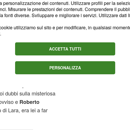
erazione. Il medico si
la personalizzazione dei contenuti. Utilizzare profili per la selez
ci. Misurare le prestazioni dei contenuti. Comprendere il pubblic
per parlargli dei suoi
rto
fonti diverse. Sviluppare e migliorare i servizi. Utilizzare dati l
nto gli dirà il dottore.
ookie utilizziamo sul sito e per modificare, in qualsiasi momento,
.
na dal 30
e: Roberto
ACCETTA TUTTI
andranno in onda nella
PERSONALIZZA
mbre vedranno al centro
rà con il pediatra di
oi dubbi sulla misteriosa
rovviso e
Roberto
di Lara, era lei a far