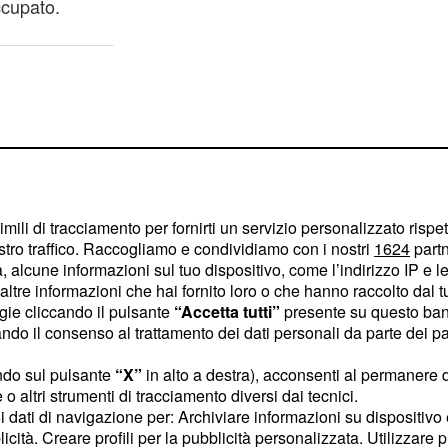
ccupato.
imili di tracciamento per fornirti un servizio personalizzato rispe
stro traffico. Raccogliamo e condividiamo con i nostri
1624
partn
 alcune informazioni sul tuo dispositivo, come l’indirizzo IP e le 
ltre informazioni che hai fornito loro o che hanno raccolto dal tuo
ogie cliccando il pulsante
“Accetta tutti”
presente su questo ban
o il consenso al trattamento dei dati personali da parte dei par
ndo sul pulsante
“X”
in alto a destra), acconsenti al permanere 
o altri strumenti di tracciamento diversi dai tecnici.
gnora Martinelli continuerà
uoi dati di navigazione per: Archiviare informazioni su dispositivo 
e del battesimo del
licità. Creare profili per la pubblicità personalizzata. Utilizzare p