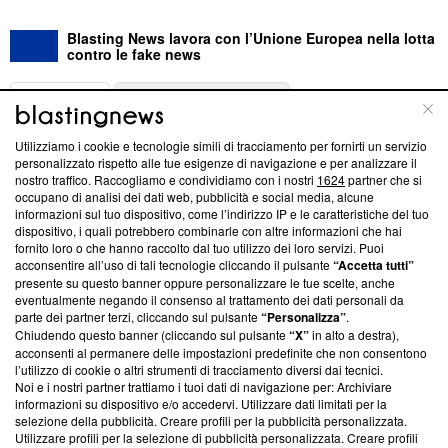
Blasting News lavora con l’Unione Europea nella lotta
contro le fake news
ABOUT
LINEA EDITORIALE
Utilizziamo i cookie e tecnologie simili di tracciamento per fornirti un servizio
Questa sezione offre informazioni trasparenti su Blasting
personalizzato rispetto alle tue esigenze di navigazione e per analizzare il
nostro traffico. Raccogliamo e condividiamo con i nostri
1624
partner che si
News, sui nostri processi editoriali e su come ci impegniamo a
occupano di analisi dei dati web, pubblicità e social media, alcune
creare news di qualità. Inoltre, afferma la nostra aderenza a
informazioni sul tuo dispositivo, come l’indirizzo IP e le caratteristiche del tuo
‘Trust Project - News with Integrity’
Blasting News non è
dispositivo, i quali potrebbero combinarle con altre informazioni che hai
ancora membro del programma, ma ha richiesto di farne
fornito loro o che hanno raccolto dal tuo utilizzo dei loro servizi. Puoi
parte; Trust Project non ha ancora effettuato una verifica di
acconsentire all’uso di tali tecnologie cliccando il pulsante
“Accetta tutti”
conformità agli standard.
presente su questo banner oppure personalizzare le tue scelte, anche
eventualmente negando il consenso al trattamento dei dati personali da
parte dei partner terzi, cliccando sul pulsante
“Personalizza”
.
Su di noi
Chiudendo questo banner (cliccando sul pulsante
“X”
in alto a destra),
acconsenti al permanere delle impostazioni predefinite che non consentono
Team editoriale
l’utilizzo di cookie o altri strumenti di tracciamento diversi dai tecnici.
Noi e i nostri partner trattiamo i tuoi dati di navigazione per: Archiviare
Corporate
informazioni su dispositivo e/o accedervi. Utilizzare dati limitati per la
selezione della pubblicità. Creare profili per la pubblicità personalizzata.
Redazione
Utilizzare profili per la selezione di pubblicità personalizzata. Creare profili