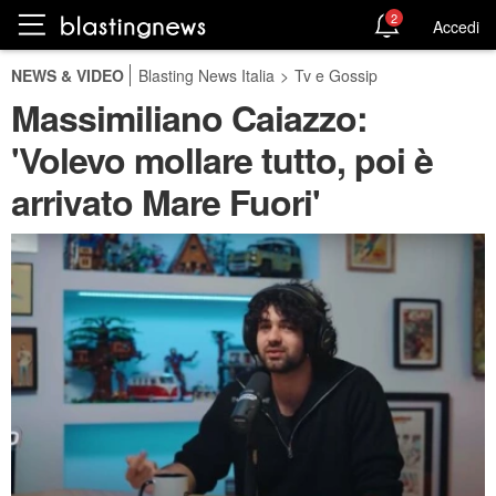
2
Accedi
NEWS & VIDEO
Blasting News Italia
>
Tv e Gossip
Massimiliano Caiazzo:
'Volevo mollare tutto, poi è
arrivato Mare Fuori'