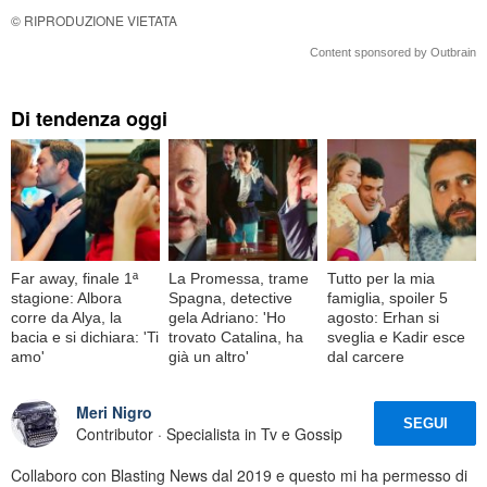
© RIPRODUZIONE VIETATA
Content sponsored by Outbrain
Di tendenza oggi
Far away, finale 1ª
La Promessa, trame
Tutto per la mia
stagione: Albora
Spagna, detective
famiglia, spoiler 5
corre da Alya, la
gela Adriano: 'Ho
agosto: Erhan si
bacia e si dichiara: 'Ti
trovato Catalina, ha
sveglia e Kadir esce
amo'
già un altro'
dal carcere
Meri Nigro
SEGUI
Contributor · Specialista in Tv e Gossip
Collaboro con Blasting News dal 2019 e questo mi ha permesso di