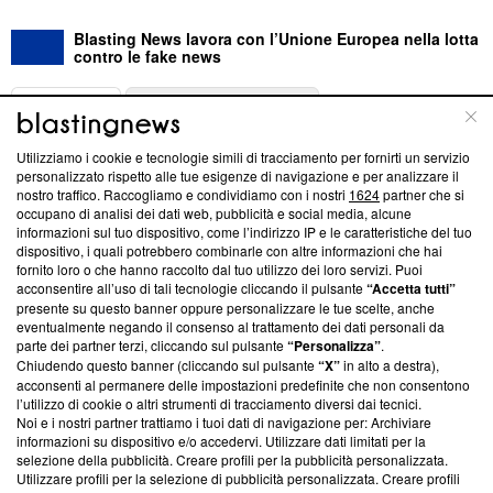
Blasting News lavora con l’Unione Europea nella lotta
contro le fake news
ABOUT
LINEA EDITORIALE
Utilizziamo i cookie e tecnologie simili di tracciamento per fornirti un servizio
Questa sezione offre informazioni trasparenti su Blasting
personalizzato rispetto alle tue esigenze di navigazione e per analizzare il
nostro traffico. Raccogliamo e condividiamo con i nostri
1624
partner che si
News, sui nostri processi editoriali e su come ci impegniamo a
occupano di analisi dei dati web, pubblicità e social media, alcune
creare news di qualità. Inoltre, afferma la nostra aderenza a
informazioni sul tuo dispositivo, come l’indirizzo IP e le caratteristiche del tuo
‘Trust Project - News with Integrity’
Blasting News non è
dispositivo, i quali potrebbero combinarle con altre informazioni che hai
ancora membro del programma, ma ha richiesto di farne
fornito loro o che hanno raccolto dal tuo utilizzo dei loro servizi. Puoi
parte; Trust Project non ha ancora effettuato una verifica di
acconsentire all’uso di tali tecnologie cliccando il pulsante
“Accetta tutti”
conformità agli standard.
presente su questo banner oppure personalizzare le tue scelte, anche
eventualmente negando il consenso al trattamento dei dati personali da
parte dei partner terzi, cliccando sul pulsante
“Personalizza”
.
Su di noi
Chiudendo questo banner (cliccando sul pulsante
“X”
in alto a destra),
acconsenti al permanere delle impostazioni predefinite che non consentono
Team editoriale
l’utilizzo di cookie o altri strumenti di tracciamento diversi dai tecnici.
Noi e i nostri partner trattiamo i tuoi dati di navigazione per: Archiviare
Corporate
informazioni su dispositivo e/o accedervi. Utilizzare dati limitati per la
selezione della pubblicità. Creare profili per la pubblicità personalizzata.
Redazione
Utilizzare profili per la selezione di pubblicità personalizzata. Creare profili