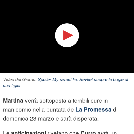
Video del Giorno:
Spoiler My sweet lie: Sevket scopre le bugie di
sua figlia
verrà sottoposta a terribili cure in
Martina
manicomio nella puntata de
di
La Promessa
domenica 23 marzo e sarà disperata.
Le
rivelano che
avrà un
anticipazioni
Curro