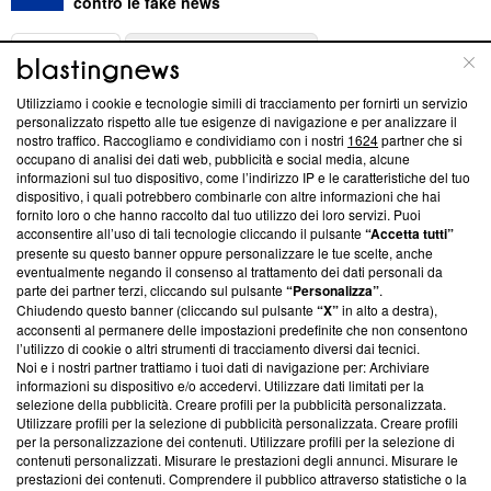
contro le fake news
ABOUT
LINEA EDITORIALE
Utilizziamo i cookie e tecnologie simili di tracciamento per fornirti un servizio
Questa sezione offre informazioni trasparenti su Blasting
personalizzato rispetto alle tue esigenze di navigazione e per analizzare il
nostro traffico. Raccogliamo e condividiamo con i nostri
1624
partner che si
News, sui nostri processi editoriali e su come ci impegniamo a
occupano di analisi dei dati web, pubblicità e social media, alcune
creare news di qualità. Inoltre, afferma la nostra aderenza a
informazioni sul tuo dispositivo, come l’indirizzo IP e le caratteristiche del tuo
‘Trust Project - News with Integrity’
Blasting News non è
dispositivo, i quali potrebbero combinarle con altre informazioni che hai
ancora membro del programma, ma ha richiesto di farne
fornito loro o che hanno raccolto dal tuo utilizzo dei loro servizi. Puoi
parte; Trust Project non ha ancora effettuato una verifica di
acconsentire all’uso di tali tecnologie cliccando il pulsante
“Accetta tutti”
conformità agli standard.
presente su questo banner oppure personalizzare le tue scelte, anche
eventualmente negando il consenso al trattamento dei dati personali da
parte dei partner terzi, cliccando sul pulsante
“Personalizza”
.
Su di noi
Chiudendo questo banner (cliccando sul pulsante
“X”
in alto a destra),
acconsenti al permanere delle impostazioni predefinite che non consentono
Team editoriale
l’utilizzo di cookie o altri strumenti di tracciamento diversi dai tecnici.
Noi e i nostri partner trattiamo i tuoi dati di navigazione per: Archiviare
Corporate
informazioni su dispositivo e/o accedervi. Utilizzare dati limitati per la
selezione della pubblicità. Creare profili per la pubblicità personalizzata.
Redazione
Utilizzare profili per la selezione di pubblicità personalizzata. Creare profili
per la personalizzazione dei contenuti. Utilizzare profili per la selezione di
Informativa Privacy
contenuti personalizzati. Misurare le prestazioni degli annunci. Misurare le
prestazioni dei contenuti. Comprendere il pubblico attraverso statistiche o la
Cookie Policy