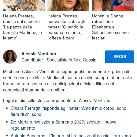
Helena Prestes,
Helena Prestes,
Uomini e Donne,
dedica del suocero:
nuova stoccata agli
retroscena:
'La pazza della
haters: 'Quando la
Elisabetta e
famiglia Martinez, io
persona è niente,
Sebastiano si sono
la amo'
l'offesa è zero'
lasciati
Alessia Ventilato
SEGUI
Contributor · Specialista in Tv e Gossip
Mi chiamo Alessia Ventilato e seguo quotidianamente le principali
serie in onda su Rai e Mediaset, con un occhio sempre attento alle
trame, ai retroscena e alle anticipazioni ufficiali diffuse dai
comunicati stampa delle emittenti.
Leggi di più sullo stesso argomento da Alessia Ventilato:
Chiara Ferragni risponde agli hater: 'Amo il mio corpo, sono
fiera di chi sono'
De Martino rivoluziona Sanremo 2027: svelato il nuovo
regolamento
Antonio Banderas: 'L'infarto mi ha messo gli occhiali, ora vedo