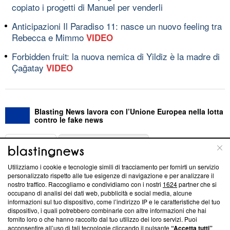
copiato i progetti di Manuel per venderli
Anticipazioni Il Paradiso 11: nasce un nuovo feeling tra
Rebecca e Mimmo
VIDEO
Forbidden fruit: la nuova nemica di Yildiz è la madre di
Çağatay
VIDEO
Blasting News lavora con l’Unione Europea nella lotta
contro le fake news
ABOUT
LINEA EDITORIALE
Utilizziamo i cookie e tecnologie simili di tracciamento per fornirti un servizio
Questa sezione offre informazioni trasparenti su Blasting
personalizzato rispetto alle tue esigenze di navigazione e per analizzare il
nostro traffico. Raccogliamo e condividiamo con i nostri
1624
partner che si
News, sui nostri processi editoriali e su come ci impegniamo a
occupano di analisi dei dati web, pubblicità e social media, alcune
creare news di qualità. Inoltre, afferma la nostra aderenza a
informazioni sul tuo dispositivo, come l’indirizzo IP e le caratteristiche del tuo
‘Trust Project - News with Integrity’
Blasting News non è
dispositivo, i quali potrebbero combinarle con altre informazioni che hai
ancora membro del programma, ma ha richiesto di farne
fornito loro o che hanno raccolto dal tuo utilizzo dei loro servizi. Puoi
parte; Trust Project non ha ancora effettuato una verifica di
acconsentire all’uso di tali tecnologie cliccando il pulsante
“Accetta tutti”