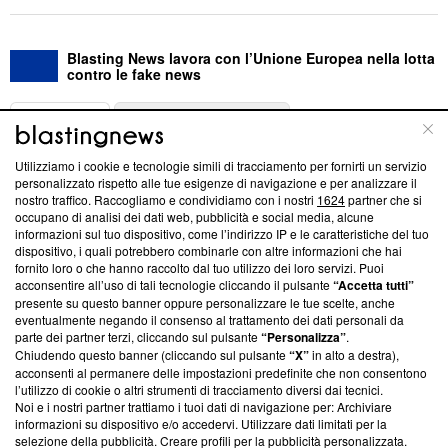
Blasting News lavora con l’Unione Europea nella lotta
contro le fake news
ABOUT
LINEA EDITORIALE
Utilizziamo i cookie e tecnologie simili di tracciamento per fornirti un servizio
Questa sezione offre informazioni trasparenti su Blasting
personalizzato rispetto alle tue esigenze di navigazione e per analizzare il
nostro traffico. Raccogliamo e condividiamo con i nostri
1624
partner che si
News, sui nostri processi editoriali e su come ci impegniamo a
occupano di analisi dei dati web, pubblicità e social media, alcune
creare news di qualità. Inoltre, afferma la nostra aderenza a
informazioni sul tuo dispositivo, come l’indirizzo IP e le caratteristiche del tuo
‘Trust Project - News with Integrity’
Blasting News non è
dispositivo, i quali potrebbero combinarle con altre informazioni che hai
ancora membro del programma, ma ha richiesto di farne
fornito loro o che hanno raccolto dal tuo utilizzo dei loro servizi. Puoi
parte; Trust Project non ha ancora effettuato una verifica di
acconsentire all’uso di tali tecnologie cliccando il pulsante
“Accetta tutti”
conformità agli standard.
presente su questo banner oppure personalizzare le tue scelte, anche
eventualmente negando il consenso al trattamento dei dati personali da
parte dei partner terzi, cliccando sul pulsante
“Personalizza”
.
Su di noi
Chiudendo questo banner (cliccando sul pulsante
“X”
in alto a destra),
acconsenti al permanere delle impostazioni predefinite che non consentono
Team editoriale
l’utilizzo di cookie o altri strumenti di tracciamento diversi dai tecnici.
Noi e i nostri partner trattiamo i tuoi dati di navigazione per: Archiviare
Corporate
informazioni su dispositivo e/o accedervi. Utilizzare dati limitati per la
selezione della pubblicità. Creare profili per la pubblicità personalizzata.
Redazione