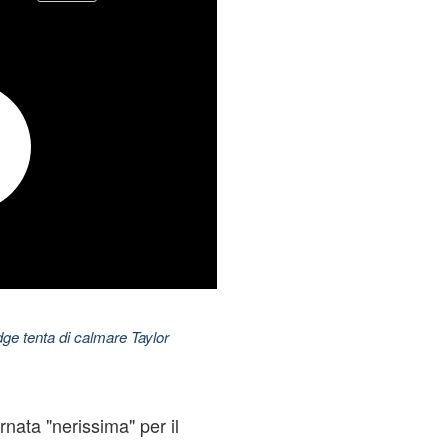
dge tenta di calmare Taylor
nata "nerissima" per il