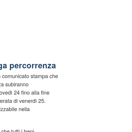
nga percorrenza
 un comunicato stampa che
za subiranno
ovedì 24 fino alla fine
erata di venerdì 25.
izzabile nella
he tutti i treni