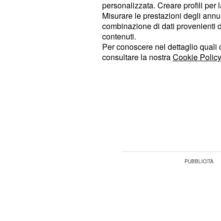
dalle 18.00 alle 21.00.
personalizzata. Creare profili per 
Misurare le prestazioni degli annun
I collegamenti per l'
aeroporto di R
combinazione di dati provenienti da 
contenuti.
regolarmente effettuati con il
treno
"
Per conoscere nel dettaglio quali c
con autobus sostitutivi.
consultare la nostra
Cookie Policy
I collegamenti per l'
aeroporto di M
potranno invece subire cancellazioni
garantito un autobus sostitutivo che 
collegamento esclusivamente tra M
Malpensa e viceversa, senza fermat