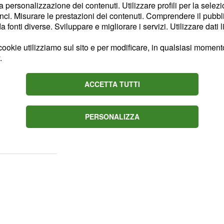
la personalizzazione dei contenuti. Utilizzare profili per la selez
ci. Misurare le prestazioni dei contenuti. Comprendere il pubblic
saranno
oma Fiumicino
fonti diverse. Sviluppare e migliorare i servizi. Utilizzare dati l
Leonardo Express" o
ookie utilizziamo sul sito e per modificare, in qualsiasi momento,
.
ilano Malpensa
ACCETTA TUTTI
, in tal caso sarà
effettuerà il
PERSONALIZZA
ilano Cadorna - Milano
e intermedie.