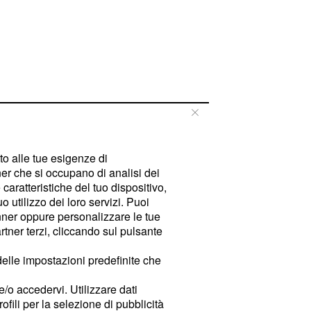
tto alle tue esigenze di
er che si occupano di analisi dei
caratteristiche del tuo dispositivo,
 utilizzo dei loro servizi. Puoi
ner oppure personalizzare le tue
tner terzi, cliccando sul pulsante
delle impostazioni predefinite che
e/o accedervi. Utilizzare dati
rofili per la selezione di pubblicità