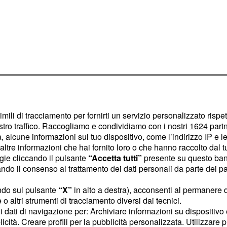
imili di tracciamento per fornirti un servizio personalizzato rispe
italia e Trenord
stro traffico. Raccogliamo e condividiamo con i nostri
1624
partn
 alcune informazioni sul tuo dispositivo, come l’indirizzo IP e le 
 maggiormente interessati
ltre informazioni che hai fornito loro o che hanno raccolto dal tuo
ogie cliccando il pulsante
“Accetta tutti”
presente su questo ban
 regolare servizio
o il consenso al trattamento dei dati personali da parte dei par
visto dalla legge
ndo sul pulsante
“X”
in alto a destra), acconsenti al permanere 
o altri strumenti di tracciamento diversi dai tecnici.
uoi dati di navigazione per: Archiviare informazioni su dispositivo 
licità. Creare profili per la pubblicità personalizzata. Utilizzare p