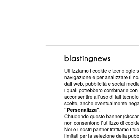
Utilizziamo i cookie e tecnologie s
Treni Regionali - Tren
navigazione e per analizzare il no
dati web, pubblicità e social media,
È certo che i tutti i treni regionali,
i quali potrebbero combinarle con a
acconsentire all’uso di tali tecnol
dal traffico pendolare, effettueranno
scelte, anche eventualmente negand
durante le fasce garantite, come pre
“Personalizza”
.
17/6/1990 n. 146:
Chiudendo questo banner (clicca
non consentono l’utilizzo di cookie 
Noi e i nostri partner trattiamo i t
dalle ore 6.00 alle ore 9.00;
limitati per la selezione della pubb