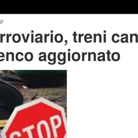
gi
roviario, treni can
elenco aggiornato