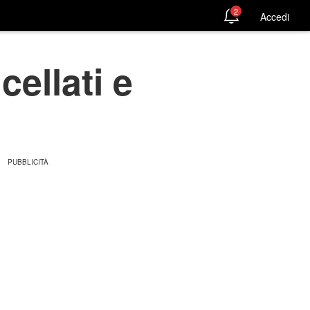
2
Accedi
cellati e