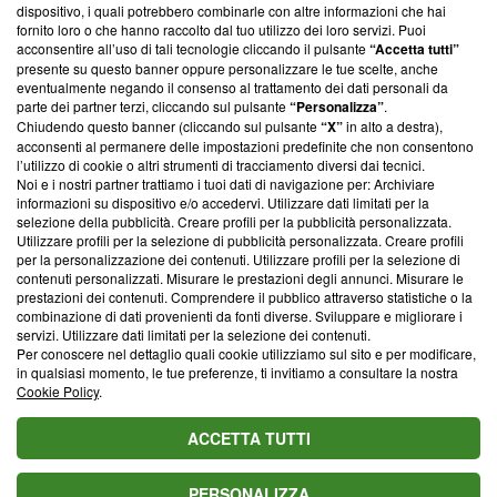
‘Trust Project - News with Integrity’
Blasting News non è
dispositivo, i quali potrebbero combinarle con altre informazioni che hai
ancora membro del programma, ma ha richiesto di farne
fornito loro o che hanno raccolto dal tuo utilizzo dei loro servizi. Puoi
parte; Trust Project non ha ancora effettuato una verifica di
acconsentire all’uso di tali tecnologie cliccando il pulsante
“Accetta tutti”
conformità agli standard.
presente su questo banner oppure personalizzare le tue scelte, anche
eventualmente negando il consenso al trattamento dei dati personali da
parte dei partner terzi, cliccando sul pulsante
“Personalizza”
.
Su di noi
Chiudendo questo banner (cliccando sul pulsante
“X”
in alto a destra),
acconsenti al permanere delle impostazioni predefinite che non consentono
Team editoriale
l’utilizzo di cookie o altri strumenti di tracciamento diversi dai tecnici.
Noi e i nostri partner trattiamo i tuoi dati di navigazione per: Archiviare
Corporate
informazioni su dispositivo e/o accedervi. Utilizzare dati limitati per la
selezione della pubblicità. Creare profili per la pubblicità personalizzata.
Redazione
Utilizzare profili per la selezione di pubblicità personalizzata. Creare profili
per la personalizzazione dei contenuti. Utilizzare profili per la selezione di
Informativa Privacy
contenuti personalizzati. Misurare le prestazioni degli annunci. Misurare le
prestazioni dei contenuti. Comprendere il pubblico attraverso statistiche o la
Cookie Policy
combinazione di dati provenienti da fonti diverse. Sviluppare e migliorare i
servizi. Utilizzare dati limitati per la selezione dei contenuti.
Blasting SA, IDI CHE-247.845.224, Via Carlo Frasca, 3 - 6900
Per conoscere nel dettaglio quali cookie utilizziamo sul sito e per modificare,
Lugano (Svizzera) Tel:
+39 0690258937
in qualsiasi momento, le tue preferenze, ti invitiamo a consultare la nostra
Cookie Policy
.
© 2026 Blasting News
ACCETTA TUTTI
PERSONALIZZA