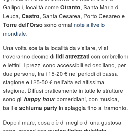
Gallipoli, località come
, Santa Maria di
Otranto
Leuca,
, Santa Cesarea, Porto Cesareo e
Castro
sono ormai
note a livello
Torre dell'Orso
mondiale
.
Una volta scelta la località da visitare, vi si
troveranno decine di
con ombrelloni
lidi attrezzati
e lettini. I prezzi sono accessibili ed oscillano, per
due persone, tra i 15-20 € nei periodi di bassa
stagione e i 25-50 € nell'alta ed altissima
stagione. Diffusi praticamente in tutte le strutture
sono gli
pomeridiani, con musica,
happy hour
balli e
in spiaggia fino al tramonto.
schiuma party
Dopo il mare, cosa c'è di meglio di una gustosa
cena, magari con
cucina tipica rivisitata