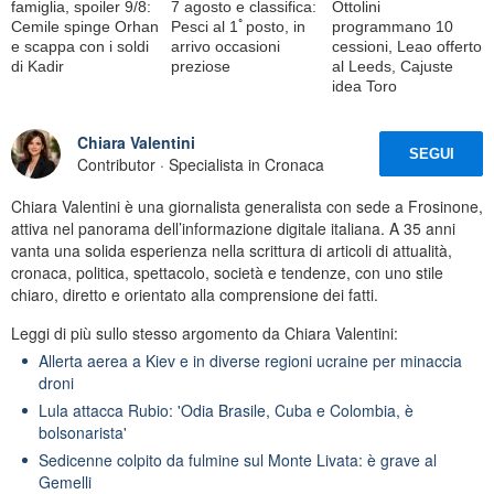
famiglia, spoiler 9/8:
7 agosto e classifica:
Ottolini
Cemile spinge Orhan
Pesci al 1ﾟposto, in
programmano 10
e scappa con i soldi
arrivo occasioni
cessioni, Leao offerto
di Kadir
preziose
al Leeds, Cajuste
idea Toro
Chiara Valentini
SEGUI
Contributor · Specialista in Cronaca
Chiara Valentini è una giornalista generalista con sede a Frosinone,
attiva nel panorama dell’informazione digitale italiana. A 35 anni
vanta una solida esperienza nella scrittura di articoli di attualità,
cronaca, politica, spettacolo, società e tendenze, con uno stile
chiaro, diretto e orientato alla comprensione dei fatti.
Leggi di più sullo stesso argomento da Chiara Valentini:
Allerta aerea a Kiev e in diverse regioni ucraine per minaccia
droni
Lula attacca Rubio: 'Odia Brasile, Cuba e Colombia, è
bolsonarista'
Sedicenne colpito da fulmine sul Monte Livata: è grave al
Gemelli