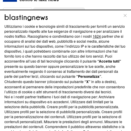
ABOUT
LINEA EDITORIALE
Utilizziamo i cookie e tecnologie simili di tracciamento per fornirti un servizio
Questa sezione offre informazioni trasparenti su Blasting
personalizzato rispetto alle tue esigenze di navigazione e per analizzare il
nostro traffico. Raccogliamo e condividiamo con i nostri
1624
partner che si
News, sui nostri processi editoriali e su come ci impegniamo a
occupano di analisi dei dati web, pubblicità e social media, alcune
creare news di qualità. Inoltre, afferma la nostra aderenza a
informazioni sul tuo dispositivo, come l’indirizzo IP e le caratteristiche del tuo
‘Trust Project - News with Integrity’
Blasting News non è
dispositivo, i quali potrebbero combinarle con altre informazioni che hai
ancora membro del programma, ma ha richiesto di farne
fornito loro o che hanno raccolto dal tuo utilizzo dei loro servizi. Puoi
parte; Trust Project non ha ancora effettuato una verifica di
acconsentire all’uso di tali tecnologie cliccando il pulsante
“Accetta tutti”
conformità agli standard.
presente su questo banner oppure personalizzare le tue scelte, anche
eventualmente negando il consenso al trattamento dei dati personali da
parte dei partner terzi, cliccando sul pulsante
“Personalizza”
.
Su di noi
Chiudendo questo banner (cliccando sul pulsante
“X”
in alto a destra),
acconsenti al permanere delle impostazioni predefinite che non consentono
Team editoriale
l’utilizzo di cookie o altri strumenti di tracciamento diversi dai tecnici.
Noi e i nostri partner trattiamo i tuoi dati di navigazione per: Archiviare
Corporate
informazioni su dispositivo e/o accedervi. Utilizzare dati limitati per la
selezione della pubblicità. Creare profili per la pubblicità personalizzata.
Redazione
Utilizzare profili per la selezione di pubblicità personalizzata. Creare profili
per la personalizzazione dei contenuti. Utilizzare profili per la selezione di
Informativa Privacy
contenuti personalizzati. Misurare le prestazioni degli annunci. Misurare le
prestazioni dei contenuti. Comprendere il pubblico attraverso statistiche o la
Cookie Policy