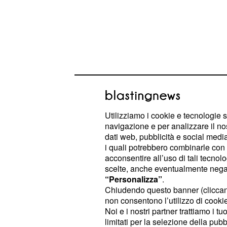
Utilizziamo i cookie e tecnologie s
Secondo quanto riferito dal 'New Yor
navigazione e per analizzare il no
pianoprevede il
taglio delle emission
dati web, pubblicità e social media,
i quali potrebbero combinarle con a
il 2030, inoltre, il provvedimento p
acconsentire all’uso di tali tecnol
le
, che da sole 
centrali a carbone
scelte, anche eventualmente negand
31% dei gas nocivi negli Stati Uniti
“Personalizza”
.
Chiudendo questo banner (clicca
avrà l'obbligo di ridurre le emission
non consentono l’utilizzo di cookie 
e di attuare le riforme che portino 
Noi e i nostri partner trattiamo i t
dell’elettricità fornita al
sostenibile
limitati per la selezione della pubb