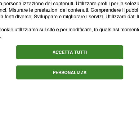
la personalizzazione dei contenuti. Utilizzare profili per la selez
 Stati Uniti questo è «un
ci. Misurare le prestazioni dei contenuti. Comprendere il pubblic
reso per nella lotta ai
fonti diverse. Sviluppare e migliorare i servizi. Utilizzare dati l
ookie utilizziamo sul sito e per modificare, in qualsiasi momento,
.
trebbero portare,
ltecentrali elettriche a
ACCETTA TUTTI
ita di strutture eco-
 solari, che
.
nergia “pulita”
PERSONALIZZA