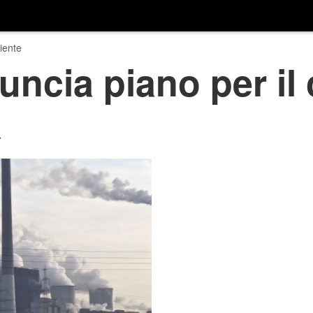
iente
cia piano per il 
a