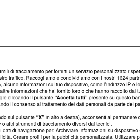
imili di tracciamento per fornirti un servizio personalizzato rispe
k Times', il
stro traffico. Raccogliamo e condividiamo con i nostri
1624
partn
i
dai livelli del 2005 entro
 alcune informazioni sul tuo dispositivo, come l’indirizzo IP e le 
ltre informazioni che hai fornito loro o che hanno raccolto dal tuo
renderà di mira anche
ogie cliccando il pulsante
“Accetta tutti”
presente su questo ban
emettono in atmosfera il
o il consenso al trattamento dei dati personali da parte dei par
; principalmente loStato
ndo sul pulsante
“X”
in alto a destra), acconsenti al permanere 
i degli impianti a carbone
o altri strumenti di tracciamento diversi dai tecnici.
ad un
utilizzo più
uoi dati di navigazione per: Archiviare informazioni su dispositivo 
lecase di milioni di
licità. Creare profili per la pubblicità personalizzata. Utilizzare p