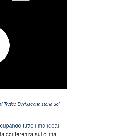
l Trofeo Berlusconi: storia dei
ccupando tuttoil mondo
al
lla conferenza sul clima