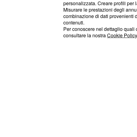
personalizzata. Creare profili per 
abitanti. Secondo il Presidente degli
Misurare le prestazioni degli annun
grande e importante passo mai intrap
combinazione di dati provenienti da 
cambiamenti climatici».
contenuti.
Per conoscere nel dettaglio quali c
consultare la nostra
Cookie Policy
Tutte le misure previste nel pianopo
secondo le stime, alla chiusura di mo
carbone, e contestualmente alla nasc
sostenibili, come gli impianti eolici o
aumenterebbero la
produzione di e