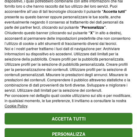
dispositivo, i quali potrebbero combinarle con altre informazioni che hai
ancora membro del programma, ma ha richiesto di farne
fornito loro o che hanno raccolto dal tuo utilizzo dei loro servizi. Puoi
parte; Trust Project non ha ancora effettuato una verifica di
acconsentire all’uso di tali tecnologie cliccando il pulsante
“Accetta tutti”
conformità agli standard.
presente su questo banner oppure personalizzare le tue scelte, anche
eventualmente negando il consenso al trattamento dei dati personali da
parte dei partner terzi, cliccando sul pulsante
“Personalizza”
.
Su di noi
Chiudendo questo banner (cliccando sul pulsante
“X”
in alto a destra),
acconsenti al permanere delle impostazioni predefinite che non consentono
Team editoriale
l’utilizzo di cookie o altri strumenti di tracciamento diversi dai tecnici.
Noi e i nostri partner trattiamo i tuoi dati di navigazione per: Archiviare
Corporate
informazioni su dispositivo e/o accedervi. Utilizzare dati limitati per la
selezione della pubblicità. Creare profili per la pubblicità personalizzata.
Redazione
Utilizzare profili per la selezione di pubblicità personalizzata. Creare profili
per la personalizzazione dei contenuti. Utilizzare profili per la selezione di
Informativa Privacy
contenuti personalizzati. Misurare le prestazioni degli annunci. Misurare le
prestazioni dei contenuti. Comprendere il pubblico attraverso statistiche o la
Cookie Policy
combinazione di dati provenienti da fonti diverse. Sviluppare e migliorare i
servizi. Utilizzare dati limitati per la selezione dei contenuti.
Blasting SA, IDI CHE-247.845.224, Via Carlo Frasca, 3 - 6900
Per conoscere nel dettaglio quali cookie utilizziamo sul sito e per modificare,
Lugano (Svizzera) Tel:
+39 0690258937
in qualsiasi momento, le tue preferenze, ti invitiamo a consultare la nostra
Cookie Policy
.
© 2026 Blasting News
ACCETTA TUTTI
PERSONALIZZA