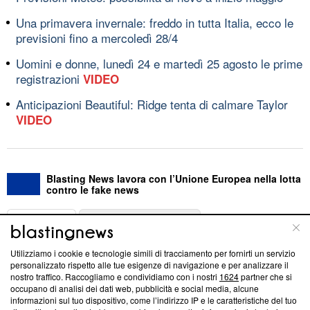
Una primavera invernale: freddo in tutta Italia, ecco le
previsioni fino a mercoledì 28/4
Uomini e donne, lunedì 24 e martedì 25 agosto le prime
registrazioni
VIDEO
Anticipazioni Beautiful: Ridge tenta di calmare Taylor
VIDEO
Blasting News lavora con l’Unione Europea nella lotta
contro le fake news
ABOUT
LINEA EDITORIALE
Utilizziamo i cookie e tecnologie simili di tracciamento per fornirti un servizio
Questa sezione offre informazioni trasparenti su Blasting
personalizzato rispetto alle tue esigenze di navigazione e per analizzare il
nostro traffico. Raccogliamo e condividiamo con i nostri
1624
partner che si
News, sui nostri processi editoriali e su come ci impegniamo a
occupano di analisi dei dati web, pubblicità e social media, alcune
creare news di qualità. Inoltre, afferma la nostra aderenza a
informazioni sul tuo dispositivo, come l’indirizzo IP e le caratteristiche del tuo
‘Trust Project - News with Integrity’
Blasting News non è