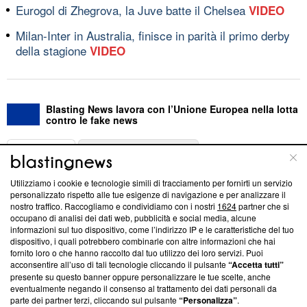
Eurogol di Zhegrova, la Juve batte il Chelsea
VIDEO
Milan-Inter in Australia, finisce in parità il primo derby
della stagione
VIDEO
Blasting News lavora con l’Unione Europea nella lotta
contro le fake news
ABOUT
LINEA EDITORIALE
Utilizziamo i cookie e tecnologie simili di tracciamento per fornirti un servizio
Questa sezione offre informazioni trasparenti su Blasting
personalizzato rispetto alle tue esigenze di navigazione e per analizzare il
nostro traffico. Raccogliamo e condividiamo con i nostri
1624
partner che si
News, sui nostri processi editoriali e su come ci impegniamo a
occupano di analisi dei dati web, pubblicità e social media, alcune
creare news di qualità. Inoltre, afferma la nostra aderenza a
informazioni sul tuo dispositivo, come l’indirizzo IP e le caratteristiche del tuo
‘Trust Project - News with Integrity’
Blasting News non è
dispositivo, i quali potrebbero combinarle con altre informazioni che hai
ancora membro del programma, ma ha richiesto di farne
fornito loro o che hanno raccolto dal tuo utilizzo dei loro servizi. Puoi
parte; Trust Project non ha ancora effettuato una verifica di
acconsentire all’uso di tali tecnologie cliccando il pulsante
“Accetta tutti”
conformità agli standard.
presente su questo banner oppure personalizzare le tue scelte, anche
eventualmente negando il consenso al trattamento dei dati personali da
parte dei partner terzi, cliccando sul pulsante
“Personalizza”
.
Su di noi