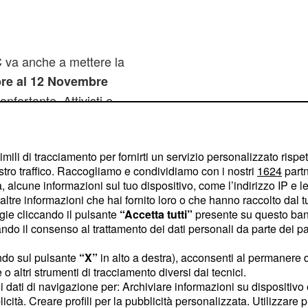
C va anche a mettere la
bre al 12 Novembre
nfortante. Attivisti e
l'evento chiedendo
 climatico
.
imili di tracciamento per fornirti un servizio personalizzato rispe
stro traffico. Raccogliamo e condividiamo con i nostri
1624
partn
.000 osservazioni dagli
 alcune informazioni sul tuo dispositivo, come l’indirizzo IP e le 
che sarebbero state
arti
ltre informazioni che hai fornito loro o che hanno raccolto dal tuo
icati dall'Onu di
ogie cliccando il pulsante
“Accetta tutti”
presente su questo ban
o il consenso al trattamento dei dati personali da parte dei par
e della crisi climatica che
 una volta ogni sei o
ndo sul pulsante
“X”
in alto a destra), acconsenti al permanere 
menti dei governi che la
o altri strumenti di tracciamento diversi dai tecnici.
uoi dati di navigazione per: Archiviare informazioni su dispositivo 
 maggioranza concepiti
licità. Creare profili per la pubblicità personalizzata. Utilizzare p