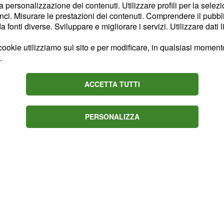
re la qualità del rapporto
la personalizzazione dei contenuti. Utilizzare profili per la selez
nti siano stati passati
ci. Misurare le prestazioni dei contenuti. Comprendere il pubblic
fonti diverse. Sviluppare e migliorare i servizi. Utilizzare dati l
m di giornalisti
ookie utilizziamo sul sito e per modificare, in qualsiasi momento,
.
ACCETTA TUTTI
PERSONALIZZA