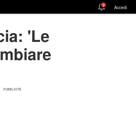
2
Accedi
ia: 'Le
ambiare