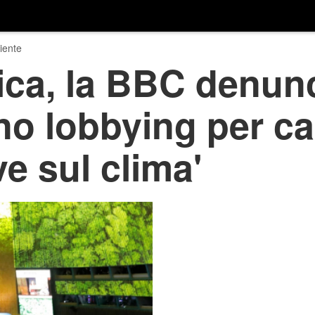
iente
tica, la BBC denunc
no lobbying per c
ve sul clima'