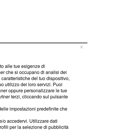
tto alle tue esigenze di
er che si occupano di analisi dei
caratteristiche del tuo dispositivo,
 utilizzo dei loro servizi. Puoi
ner oppure personalizzare le tue
tner terzi, cliccando sul pulsante
delle impostazioni predefinite che
e/o accedervi. Utilizzare dati
rofili per la selezione di pubblicità