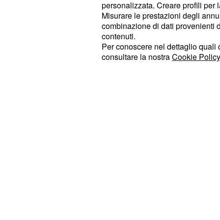
per essere costruttivi e per migliora
personalizzata. Creare profili per 
finale" che sottolinea come i docume
Misurare le prestazioni degli annun
combinazione di dati provenienti da 
loro da
e al suo tea
Greenpeace UK
contenuti.
investigativi,
.
Unearthed
Per conoscere nel dettaglio quali c
consultare la nostra
Cookie Policy