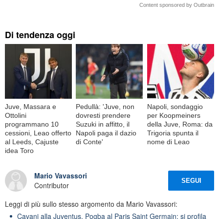
Content sponsored by Outbrain
Di tendenza oggi
Juve, Massara e
Pedullà: 'Juve, non
Napoli, sondaggio
Ottolini
dovresti prendere
per Koopmeiners
programmano 10
Suzuki in affitto, il
della Juve, Roma: da
cessioni, Leao offerto
Napoli paga il dazio
Trigoria spunta il
al Leeds, Cajuste
di Conte'
nome di Leao
idea Toro
Mario Vavassori
SEGUI
Contributor
Leggi di più sullo stesso argomento da Mario Vavassori:
Cavani alla Juventus, Pogba al Paris Saint Germain: si profila