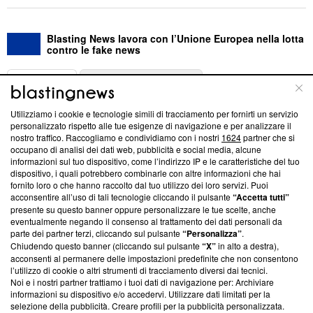
Blasting News lavora con l’Unione Europea nella lotta
contro le fake news
ABOUT
LINEA EDITORIALE
Utilizziamo i cookie e tecnologie simili di tracciamento per fornirti un servizio
Questa sezione offre informazioni trasparenti su Blasting
personalizzato rispetto alle tue esigenze di navigazione e per analizzare il
nostro traffico. Raccogliamo e condividiamo con i nostri
1624
partner che si
News, sui nostri processi editoriali e su come ci impegniamo a
occupano di analisi dei dati web, pubblicità e social media, alcune
creare news di qualità. Inoltre, afferma la nostra aderenza a
informazioni sul tuo dispositivo, come l’indirizzo IP e le caratteristiche del tuo
‘Trust Project - News with Integrity’
Blasting News non è
dispositivo, i quali potrebbero combinarle con altre informazioni che hai
ancora membro del programma, ma ha richiesto di farne
fornito loro o che hanno raccolto dal tuo utilizzo dei loro servizi. Puoi
parte; Trust Project non ha ancora effettuato una verifica di
acconsentire all’uso di tali tecnologie cliccando il pulsante
“Accetta tutti”
conformità agli standard.
presente su questo banner oppure personalizzare le tue scelte, anche
eventualmente negando il consenso al trattamento dei dati personali da
parte dei partner terzi, cliccando sul pulsante
“Personalizza”
.
Su di noi
Chiudendo questo banner (cliccando sul pulsante
“X”
in alto a destra),
acconsenti al permanere delle impostazioni predefinite che non consentono
Team editoriale
l’utilizzo di cookie o altri strumenti di tracciamento diversi dai tecnici.
Noi e i nostri partner trattiamo i tuoi dati di navigazione per: Archiviare
Corporate
informazioni su dispositivo e/o accedervi. Utilizzare dati limitati per la
selezione della pubblicità. Creare profili per la pubblicità personalizzata.
Redazione