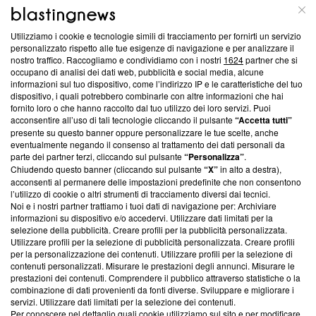
ABOUT
LINEA EDITORIALE
Utilizziamo i cookie e tecnologie simili di tracciamento per fornirti un servizio
Questa sezione offre informazioni trasparenti su Blasting
personalizzato rispetto alle tue esigenze di navigazione e per analizzare il
nostro traffico. Raccogliamo e condividiamo con i nostri
1624
partner che si
News, sui nostri processi editoriali e su come ci impegniamo a
occupano di analisi dei dati web, pubblicità e social media, alcune
creare news di qualità. Inoltre, afferma la nostra aderenza a
informazioni sul tuo dispositivo, come l’indirizzo IP e le caratteristiche del tuo
‘Trust Project - News with Integrity’
Blasting News non è
dispositivo, i quali potrebbero combinarle con altre informazioni che hai
ancora membro del programma, ma ha richiesto di farne
fornito loro o che hanno raccolto dal tuo utilizzo dei loro servizi. Puoi
parte; Trust Project non ha ancora effettuato una verifica di
acconsentire all’uso di tali tecnologie cliccando il pulsante
“Accetta tutti”
conformità agli standard.
presente su questo banner oppure personalizzare le tue scelte, anche
eventualmente negando il consenso al trattamento dei dati personali da
parte dei partner terzi, cliccando sul pulsante
“Personalizza”
.
Su di noi
Chiudendo questo banner (cliccando sul pulsante
“X”
in alto a destra),
acconsenti al permanere delle impostazioni predefinite che non consentono
Team editoriale
l’utilizzo di cookie o altri strumenti di tracciamento diversi dai tecnici.
Noi e i nostri partner trattiamo i tuoi dati di navigazione per: Archiviare
Corporate
informazioni su dispositivo e/o accedervi. Utilizzare dati limitati per la
selezione della pubblicità. Creare profili per la pubblicità personalizzata.
Redazione
Utilizzare profili per la selezione di pubblicità personalizzata. Creare profili
per la personalizzazione dei contenuti. Utilizzare profili per la selezione di
Informativa Privacy
contenuti personalizzati. Misurare le prestazioni degli annunci. Misurare le
prestazioni dei contenuti. Comprendere il pubblico attraverso statistiche o la
Cookie Policy
combinazione di dati provenienti da fonti diverse. Sviluppare e migliorare i
servizi. Utilizzare dati limitati per la selezione dei contenuti.
Blasting SA, IDI CHE-247.845.224, Via Carlo Frasca, 3 - 6900
Per conoscere nel dettaglio quali cookie utilizziamo sul sito e per modificare,