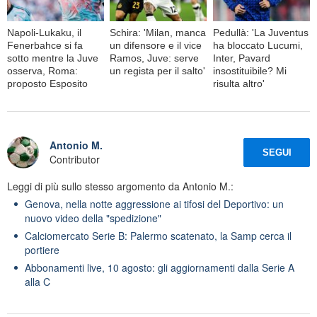
Napoli-Lukaku, il
Schira: 'Milan, manca
Pedullà: 'La Juventus
Fenerbahce si fa
un difensore e il vice
ha bloccato Lucumi,
sotto mentre la Juve
Ramos, Juve: serve
Inter, Pavard
osserva, Roma:
un regista per il salto'
insostituibile? Mi
proposto Esposito
risulta altro'
Antonio M.
SEGUI
Contributor
Leggi di più sullo stesso argomento da Antonio M.:
Genova, nella notte aggressione ai tifosi del Deportivo: un
nuovo video della "spedizione"
Calciomercato Serie B: Palermo scatenato, la Samp cerca il
portiere
Abbonamenti live, 10 agosto: gli aggiornamenti dalla Serie A
alla C