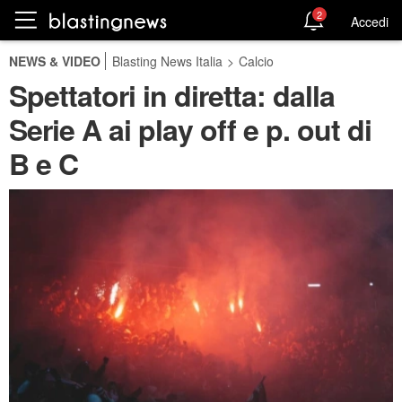
2
Accedi
NEWS & VIDEO
Blasting News Italia
>
Calcio
Spettatori in diretta: dalla
Serie A ai play off e p. out di
B e C