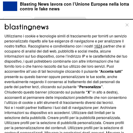
Blasting News lavora con l’Unione Europea nella lotta
contro le fake news
ABOUT
LINEA EDITORIALE
Utilizziamo i cookie e tecnologie simili di tracciamento per fornirti un servizio
Questa sezione offre informazioni trasparenti su Blasting
personalizzato rispetto alle tue esigenze di navigazione e per analizzare il
nostro traffico. Raccogliamo e condividiamo con i nostri
1624
partner che si
News, sui nostri processi editoriali e su come ci impegniamo a
occupano di analisi dei dati web, pubblicità e social media, alcune
creare news di qualità. Inoltre, afferma la nostra aderenza a
informazioni sul tuo dispositivo, come l’indirizzo IP e le caratteristiche del tuo
‘Trust Project - News with Integrity’
Blasting News non è
dispositivo, i quali potrebbero combinarle con altre informazioni che hai
ancora membro del programma, ma ha richiesto di farne
fornito loro o che hanno raccolto dal tuo utilizzo dei loro servizi. Puoi
parte; Trust Project non ha ancora effettuato una verifica di
acconsentire all’uso di tali tecnologie cliccando il pulsante
“Accetta tutti”
conformità agli standard.
presente su questo banner oppure personalizzare le tue scelte, anche
eventualmente negando il consenso al trattamento dei dati personali da
parte dei partner terzi, cliccando sul pulsante
“Personalizza”
.
Su di noi
Chiudendo questo banner (cliccando sul pulsante
“X”
in alto a destra),
acconsenti al permanere delle impostazioni predefinite che non consentono
Team editoriale
l’utilizzo di cookie o altri strumenti di tracciamento diversi dai tecnici.
Noi e i nostri partner trattiamo i tuoi dati di navigazione per: Archiviare
Corporate
informazioni su dispositivo e/o accedervi. Utilizzare dati limitati per la
selezione della pubblicità. Creare profili per la pubblicità personalizzata.
Redazione
Utilizzare profili per la selezione di pubblicità personalizzata. Creare profili
per la personalizzazione dei contenuti. Utilizzare profili per la selezione di
Informativa Privacy
contenuti personalizzati. Misurare le prestazioni degli annunci. Misurare le