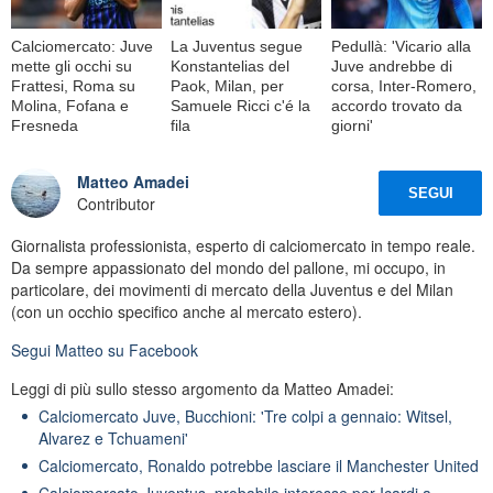
Calciomercato: Juve
La Juventus segue
Pedullà: 'Vicario alla
mette gli occhi su
Konstantelias del
Juve andrebbe di
Frattesi, Roma su
Paok, Milan, per
corsa, Inter-Romero,
Molina, Fofana e
Samuele Ricci c'é la
accordo trovato da
Fresneda
fila
giorni'
Matteo Amadei
SEGUI
Contributor
Giornalista professionista, esperto di calciomercato in tempo reale.
Da sempre appassionato del mondo del pallone, mi occupo, in
particolare, dei movimenti di mercato della Juventus e del Milan
(con un occhio specifico anche al mercato estero).
Segui
Matteo
su Facebook
Leggi di più sullo stesso argomento da Matteo Amadei:
Calciomercato Juve, Bucchioni: 'Tre colpi a gennaio: Witsel,
Alvarez e Tchuameni'
Calciomercato, Ronaldo potrebbe lasciare il Manchester United
Calciomercato Juventus, probabile interesse per Icardi a