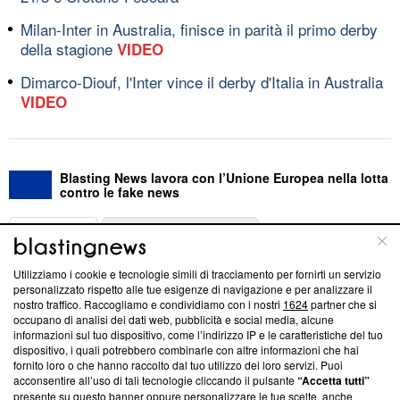
Milan-Inter in Australia, finisce in parità il primo derby
della stagione
VIDEO
Dimarco-Diouf, l'Inter vince il derby d'Italia in Australia
VIDEO
Blasting News lavora con l’Unione Europea nella lotta
contro le fake news
ABOUT
LINEA EDITORIALE
Utilizziamo i cookie e tecnologie simili di tracciamento per fornirti un servizio
Questa sezione offre informazioni trasparenti su Blasting
personalizzato rispetto alle tue esigenze di navigazione e per analizzare il
nostro traffico. Raccogliamo e condividiamo con i nostri
1624
partner che si
News, sui nostri processi editoriali e su come ci impegniamo a
occupano di analisi dei dati web, pubblicità e social media, alcune
creare news di qualità. Inoltre, afferma la nostra aderenza a
informazioni sul tuo dispositivo, come l’indirizzo IP e le caratteristiche del tuo
‘Trust Project - News with Integrity’
Blasting News non è
dispositivo, i quali potrebbero combinarle con altre informazioni che hai
ancora membro del programma, ma ha richiesto di farne
fornito loro o che hanno raccolto dal tuo utilizzo dei loro servizi. Puoi
parte; Trust Project non ha ancora effettuato una verifica di
acconsentire all’uso di tali tecnologie cliccando il pulsante
“Accetta tutti”
conformità agli standard.
presente su questo banner oppure personalizzare le tue scelte, anche