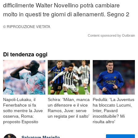
difficilmente Walter Novellino potrà cambiare
molto in questi tre giorni di allenamenti. Segno 2
© RIPRODUZIONE VIETATA
Content sponsored by Outbrain
Di tendenza oggi
Napoli-Lukaku, il
Schira: 'Milan, manca
Pedullà: 'La Juventus
Fenerbahce si fa
un difensore e il vice
ha bloccato Lucumi,
sotto mentre la Juve
Ramos, Juve: serve
Inter, Pavard
osserva, Roma:
un regista per il salto'
insostituibile? Mi
proposto Esposito
risulta altro'
Salvatore Masiello