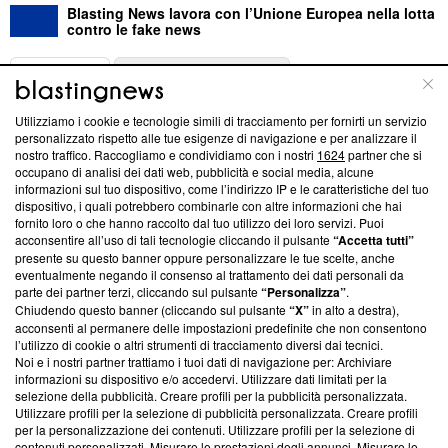
Blasting News lavora con l’Unione Europea nella lotta
contro le fake news
ABOUT
LINEA EDITORIALE
Utilizziamo i cookie e tecnologie simili di tracciamento per fornirti un servizio
Questa sezione offre informazioni trasparenti su Blasting
personalizzato rispetto alle tue esigenze di navigazione e per analizzare il
nostro traffico. Raccogliamo e condividiamo con i nostri
1624
partner che si
News, sui nostri processi editoriali e su come ci impegniamo a
occupano di analisi dei dati web, pubblicità e social media, alcune
creare news di qualità. Inoltre, afferma la nostra aderenza a
informazioni sul tuo dispositivo, come l’indirizzo IP e le caratteristiche del tuo
‘Trust Project - News with Integrity’
Blasting News non è
dispositivo, i quali potrebbero combinarle con altre informazioni che hai
ancora membro del programma, ma ha richiesto di farne
fornito loro o che hanno raccolto dal tuo utilizzo dei loro servizi. Puoi
parte; Trust Project non ha ancora effettuato una verifica di
acconsentire all’uso di tali tecnologie cliccando il pulsante
“Accetta tutti”
conformità agli standard.
presente su questo banner oppure personalizzare le tue scelte, anche
eventualmente negando il consenso al trattamento dei dati personali da
parte dei partner terzi, cliccando sul pulsante
“Personalizza”
.
Su di noi
Chiudendo questo banner (cliccando sul pulsante
“X”
in alto a destra),
acconsenti al permanere delle impostazioni predefinite che non consentono
Team editoriale
l’utilizzo di cookie o altri strumenti di tracciamento diversi dai tecnici.
Noi e i nostri partner trattiamo i tuoi dati di navigazione per: Archiviare
Corporate
informazioni su dispositivo e/o accedervi. Utilizzare dati limitati per la
selezione della pubblicità. Creare profili per la pubblicità personalizzata.
Redazione
Utilizzare profili per la selezione di pubblicità personalizzata. Creare profili
per la personalizzazione dei contenuti. Utilizzare profili per la selezione di
Informativa Privacy
contenuti personalizzati. Misurare le prestazioni degli annunci. Misurare le