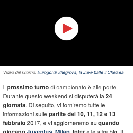
Video del Giorno:
Eurogol di Zhegrova, la Juve batte il Chelsea
Il
di campionato è alle porte.
prossimo turno
Durante questo weekend si disputerà la
24
. Di seguito, vi forniremo tutte le
giornata
informazioni sulle
partite del 10, 11, 12 e 13
2017, e vi aggiorneremo su
febbraio
quando
e le altre big. Il
giocano
Juventus
,
Milan
, Inter