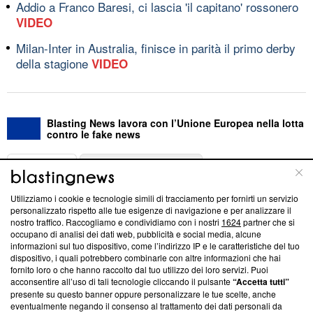
Addio a Franco Baresi, ci lascia 'il capitano' rossonero
VIDEO
Milan-Inter in Australia, finisce in parità il primo derby
della stagione
VIDEO
Blasting News lavora con l’Unione Europea nella lotta
contro le fake news
ABOUT
LINEA EDITORIALE
Utilizziamo i cookie e tecnologie simili di tracciamento per fornirti un servizio
Questa sezione offre informazioni trasparenti su Blasting
personalizzato rispetto alle tue esigenze di navigazione e per analizzare il
nostro traffico. Raccogliamo e condividiamo con i nostri
1624
partner che si
News, sui nostri processi editoriali e su come ci impegniamo a
occupano di analisi dei dati web, pubblicità e social media, alcune
creare news di qualità. Inoltre, afferma la nostra aderenza a
informazioni sul tuo dispositivo, come l’indirizzo IP e le caratteristiche del tuo
‘Trust Project - News with Integrity’
Blasting News non è
dispositivo, i quali potrebbero combinarle con altre informazioni che hai
ancora membro del programma, ma ha richiesto di farne
fornito loro o che hanno raccolto dal tuo utilizzo dei loro servizi. Puoi
parte; Trust Project non ha ancora effettuato una verifica di
acconsentire all’uso di tali tecnologie cliccando il pulsante
“Accetta tutti”
conformità agli standard.
presente su questo banner oppure personalizzare le tue scelte, anche
eventualmente negando il consenso al trattamento dei dati personali da