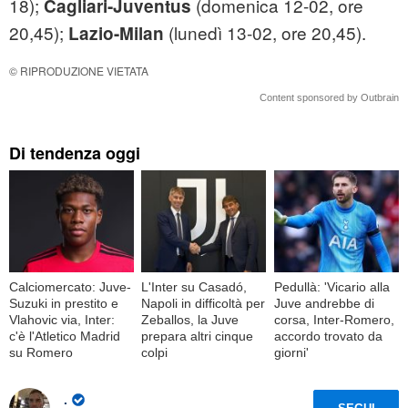
18);
(domenica 12-02, ore
Cagliari-Juventus
20,45);
(lunedì 13-02, ore 20,45).
Lazio-Milan
© RIPRODUZIONE VIETATA
Content sponsored by Outbrain
Di tendenza oggi
Calciomercato: Juve-
L'Inter su Casadó,
Pedullà: 'Vicario alla
Suzuki in prestito e
Napoli in difficoltà per
Juve andrebbe di
Vlahovic via, Inter:
Zeballos, la Juve
corsa, Inter-Romero,
c'è l'Atletico Madrid
prepara altri cinque
accordo trovato da
su Romero
colpi
giorni'
.