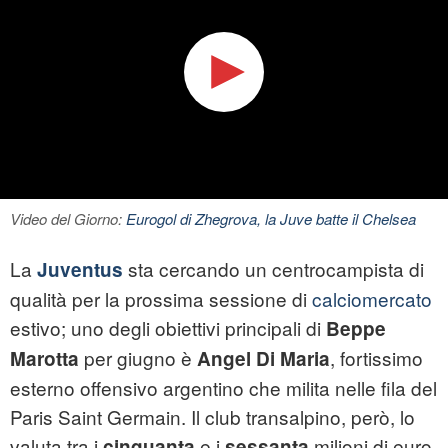
Video del Giorno:
Eurogol di Zhegrova, la Juve batte il Chelsea
La
sta cercando un centrocampista di
Juventus
qualità per la prossima sessione di
calciomercato
estivo; uno degli obiettivi principali di
Beppe
per giugno è
, fortissimo
Marotta
Angel Di Maria
esterno offensivo argentino che milita nelle fila del
Paris Saint Germain. Il club transalpino, però, lo
valuta tra i
e i
milioni di euro
cinquanta
sessanta