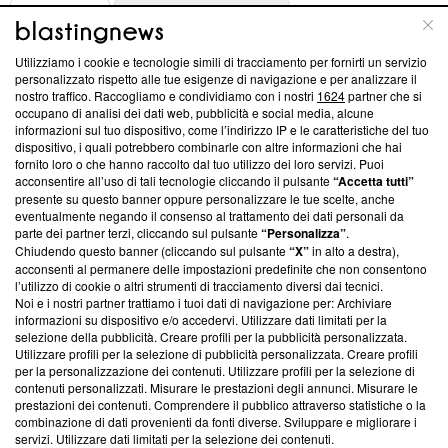
ABOUT
LINEA EDITORIALE
Utilizziamo i cookie e tecnologie simili di tracciamento per fornirti un servizio
Questa sezione offre informazioni trasparenti su Blasting
personalizzato rispetto alle tue esigenze di navigazione e per analizzare il
nostro traffico. Raccogliamo e condividiamo con i nostri
1624
partner che si
News, sui nostri processi editoriali e su come ci impegniamo a
occupano di analisi dei dati web, pubblicità e social media, alcune
creare news di qualità. Inoltre, afferma la nostra aderenza a
informazioni sul tuo dispositivo, come l’indirizzo IP e le caratteristiche del tuo
‘Trust Project - News with Integrity’
Blasting News non è
dispositivo, i quali potrebbero combinarle con altre informazioni che hai
ancora membro del programma, ma ha richiesto di farne
fornito loro o che hanno raccolto dal tuo utilizzo dei loro servizi. Puoi
parte; Trust Project non ha ancora effettuato una verifica di
acconsentire all’uso di tali tecnologie cliccando il pulsante
“Accetta tutti”
conformità agli standard.
presente su questo banner oppure personalizzare le tue scelte, anche
eventualmente negando il consenso al trattamento dei dati personali da
parte dei partner terzi, cliccando sul pulsante
“Personalizza”
.
Su di noi
Chiudendo questo banner (cliccando sul pulsante
“X”
in alto a destra),
acconsenti al permanere delle impostazioni predefinite che non consentono
Team editoriale
l’utilizzo di cookie o altri strumenti di tracciamento diversi dai tecnici.
Noi e i nostri partner trattiamo i tuoi dati di navigazione per: Archiviare
Corporate
informazioni su dispositivo e/o accedervi. Utilizzare dati limitati per la
selezione della pubblicità. Creare profili per la pubblicità personalizzata.
Redazione
Utilizzare profili per la selezione di pubblicità personalizzata. Creare profili
per la personalizzazione dei contenuti. Utilizzare profili per la selezione di
Informativa Privacy
contenuti personalizzati. Misurare le prestazioni degli annunci. Misurare le
prestazioni dei contenuti. Comprendere il pubblico attraverso statistiche o la
Cookie Policy
combinazione di dati provenienti da fonti diverse. Sviluppare e migliorare i
servizi. Utilizzare dati limitati per la selezione dei contenuti.