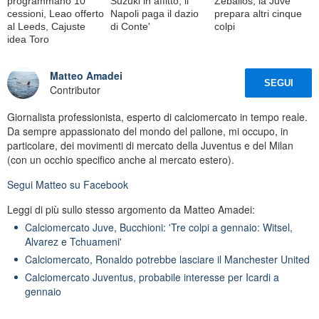
programmano 10
Suzuki in affitto, il
Zeballos, la Juve
cessioni, Leao offerto
Napoli paga il dazio
prepara altri cinque
al Leeds, Cajuste
di Conte'
colpi
idea Toro
Matteo Amadei
SEGUI
Contributor
Giornalista professionista, esperto di calciomercato in tempo reale.
Da sempre appassionato del mondo del pallone, mi occupo, in
particolare, dei movimenti di mercato della Juventus e del Milan
(con un occhio specifico anche al mercato estero).
Segui
Matteo
su Facebook
Leggi di più sullo stesso argomento da Matteo Amadei:
Calciomercato Juve, Bucchioni: 'Tre colpi a gennaio: Witsel,
Alvarez e Tchuameni'
Calciomercato, Ronaldo potrebbe lasciare il Manchester United
Calciomercato Juventus, probabile interesse per Icardi a
gennaio