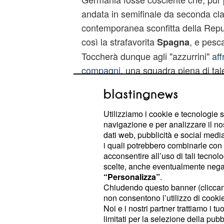
andata in semifinale da seconda class
contemporanea sconfitta della Repu
così la strafavorita
, e pesca
Spagna
Toccherà dunque agli "azzurrini"
aff
compagni
, una squadra piena di tal
da anni trionfa in tutte le categorie
per il futuro dei suoi club e della 
una sfida da affrontare a testa alta e
Utilizziamo i cookie e tecnologie s
navigazione e per analizzare il no
alcun timore reverenziale, ma con il 
dati web, pubblicità e social media,
di stupire. Di Biagio sicuramente c
i quali potrebbero combinarle con a
sabato sera hanno fatto la differenz
acconsentire all’uso di tali tecnol
scelte, anche eventualmente negand
“Personalizza”
.
Chiudendo questo banner (clicca
non consentono l’utilizzo di cookie 
Noi e i nostri partner trattiamo i t
limitati per la selezione della pubb