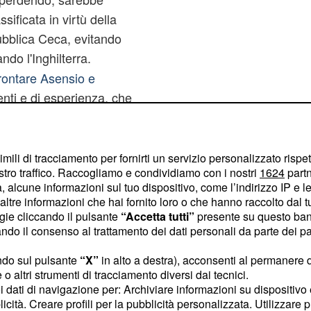
ificata in virtù della
bblica Ceca, evitando
ndo l'Inghilterra.
rontare Asensio e
enti e di esperienza, che
 Under e che sforna talenti
nazionale maggiore. Sarà
 petto in fuori, senza
imili di tracciamento per fornirti un servizio personalizzato rispe
stro traffico. Raccogliamo e condividiamo con i nostri
1624
partn
giusto rispetto e voglia
 alcune informazioni sul tuo dispositivo, come l’indirizzo IP e le 
onfermerà gli uomini che
ltre informazioni che hai fornito loro o che hanno raccolto dal tuo
a.
ogie cliccando il pulsante
“Accetta tutti”
presente su questo ban
o il consenso al trattamento dei dati personali da parte dei par
ndo sul pulsante
“X”
in alto a destra), acconsenti al permanere 
o altri strumenti di tracciamento diversi dai tecnici.
uoi dati di navigazione per: Archiviare informazioni su dispositivo 
licità. Creare profili per la pubblicità personalizzata. Utilizzare p