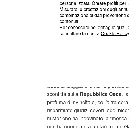
personalizzata. Creare profili per 
Misurare le prestazioni degli annun
combinazione di dati provenienti da 
contenuti.
Per conoscere nel dettaglio quali c
consultare la nostra
Cookie Policy
La rivincita di Gigi Di
Dopo la pioggia di critiche piovute a
sconfitta sulla
, l
Repubblica Ceca
profuma di rivincita e, se l'altra ser
risparmiato giudizi severi, oggi biso
mister che ha indovinato la "mossa 
non ha rinunciato a un faro come Ga