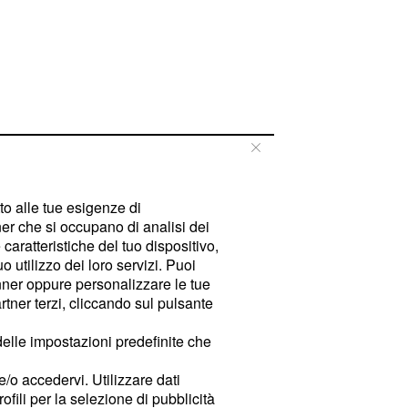
tto alle tue esigenze di
er che si occupano di analisi dei
caratteristiche del tuo dispositivo,
 utilizzo dei loro servizi. Puoi
ner oppure personalizzare le tue
tner terzi, cliccando sul pulsante
delle impostazioni predefinite che
e/o accedervi. Utilizzare dati
rofili per la selezione di pubblicità