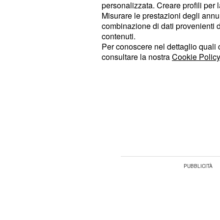
piacciono De Sciglio e Danilo. Al m
personalizzata. Creare profili per 
Misurare le prestazioni degli annun
bianconero sarebbe il seguente: Buff
combinazione di dati provenienti da 
Bonucci, Chiellini, Alex Sandro, Kh
contenuti.
Dybala, Mandzukic e Higuain.
Per conoscere nel dettaglio quali c
consultare la nostra
Cookie Policy
Napoli, calciomercato
sussulti
Anche il Napoli non cambierà molto
del resto la squadra di
gioca a
Sarri
bisogno soltanto di qualche ricambio