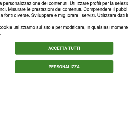
omento l'undici
la personalizzazione dei contenuti. Utilizzare profili per la selez
ci. Misurare le prestazioni dei contenuti. Comprendere il pubblic
on, Lichtsteiner,
fonti diverse. Sviluppare e migliorare i servizi. Utilizzare dati l
edira, Pjanic, Cuadrado,
ookie utilizziamo sul sito e per modificare, in qualsiasi momento,
.
 senza grandi
ACCETTA TUTTI
 in questo calciomercato,
PERSONALIZZA
 meraviglia e forse ha
 di qualità.