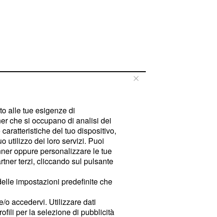
tto alle tue esigenze di
er che si occupano di analisi dei
caratteristiche del tuo dispositivo,
 utilizzo dei loro servizi. Puoi
ner oppure personalizzare le tue
tner terzi, cliccando sul pulsante
delle impostazioni predefinite che
e/o accedervi. Utilizzare dati
rofili per la selezione di pubblicità