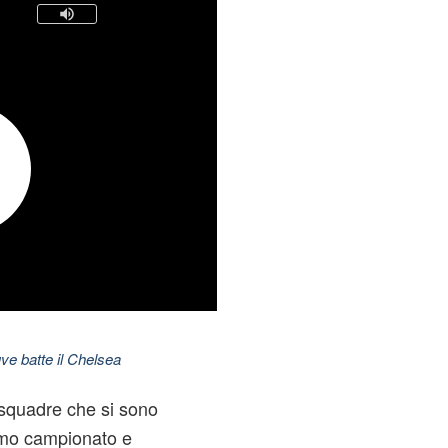
ve batte il Chelsea
squadre che si sono
ltimo campionato e