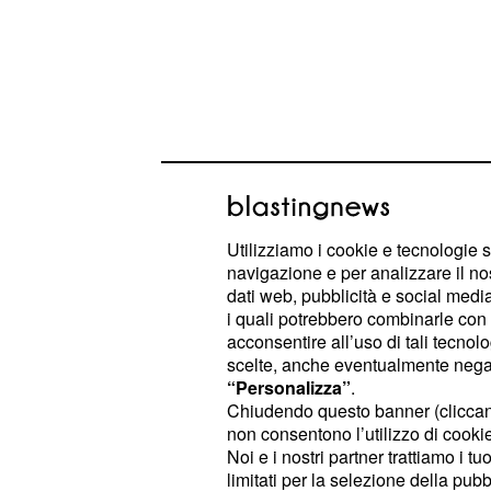
Juventus: servono due
Utilizziamo i cookie e tecnologie s
navigazione e per analizzare il no
Finora il calciomercato della Juven
dati web, pubblicità e social media,
novità, ma non bisogna dimenticare
i quali potrebbero combinarle con a
acconsentire all’uso di tali tecnol
vinto lo scudetto e sono arrivati ad u
scelte, anche eventualmente negand
Champions League, non hanno biso
“Personalizza”
.
però ha rescisso e Ale
Dani Alves
Chiudendo questo banner (clicca
non consentono l’utilizzo di cookie 
ad un passo dal Chelsea, ecco perché
Noi e i nostri partner trattiamo i t
Juventus in questo mercato sarà l'arr
limitati per la selezione della pubb