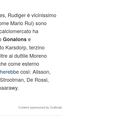
es, Rudiger è vicinissimo
come Mario Rui) sono
 calciomercato ha
do
e
Gonalons
ato Karsdorp, terzino
ltre al duttile Moreno
 che come esterno
cherebbe
così: Alisson,
 Strootman, De Rossi,
haarawy.
Content sponsored by Outbrain