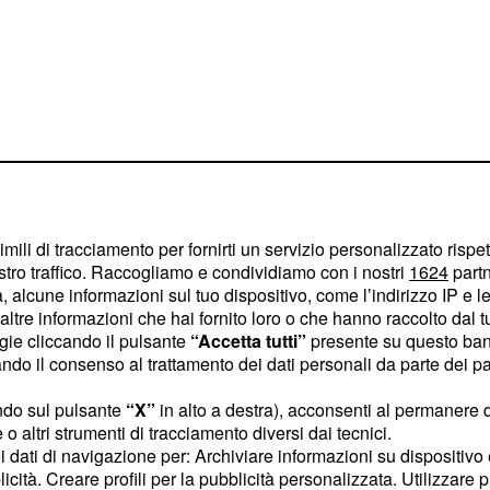
 terzini
imili di tracciamento per fornirti un servizio personalizzato rispe
stro traffico. Raccogliamo e condividiamo con i nostri
1624
partn
tus non ha portato grandi
 alcune informazioni sul tuo dispositivo, come l’indirizzo IP e le 
 che i bianconeri hanno
ltre informazioni che hai fornito loro o che hanno raccolto dal tuo
ogie cliccando il pulsante
“Accetta tutti”
presente su questo ban
n soffio dalla
o il consenso al trattamento dei dati personali da parte dei par
gno di cambiare molto.
x Sandro sembra essere
ndo sul pulsante
“X”
in alto a destra), acconsenti al permanere 
o altri strumenti di tracciamento diversi dai tecnici.
 la priorità della
uoi dati di navigazione per: Archiviare informazioni su dispositivo 
ivo di due terzini:
licità. Creare profili per la pubblicità personalizzata. Utilizzare p