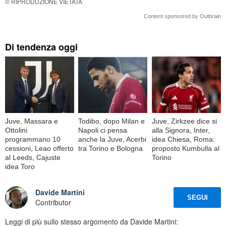
© RIPRODUZIONE VIETATA
Content sponsored by Outbrain
Di tendenza oggi
Juve, Massara e
Todibo, dopo Milan e
Juve, Zirkzee dice si
Ottolini
Napoli ci pensa
alla Signora, Inter,
programmano 10
anche la Juve, Acerbi
idea Chiesa, Roma:
cessioni, Leao offerto
tra Torino e Bologna
proposto Kumbulla al
al Leeds, Cajuste
Torino
idea Toro
Davide Martini
SEGUI
Contributor
Leggi di più sullo stesso argomento da Davide Martini: