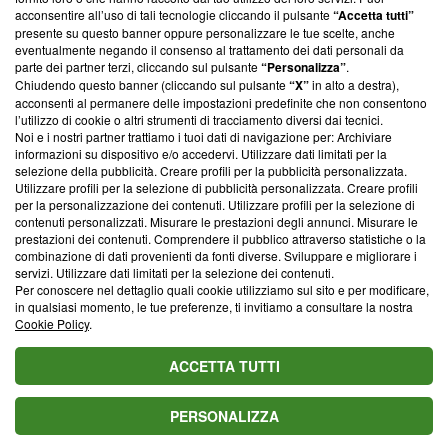
parte; Trust Project non ha ancora effettuato una verifica di
acconsentire all’uso di tali tecnologie cliccando il pulsante
“Accetta tutti”
conformità agli standard.
presente su questo banner oppure personalizzare le tue scelte, anche
eventualmente negando il consenso al trattamento dei dati personali da
parte dei partner terzi, cliccando sul pulsante
“Personalizza”
.
Su di noi
Chiudendo questo banner (cliccando sul pulsante
“X”
in alto a destra),
acconsenti al permanere delle impostazioni predefinite che non consentono
Team editoriale
l’utilizzo di cookie o altri strumenti di tracciamento diversi dai tecnici.
Noi e i nostri partner trattiamo i tuoi dati di navigazione per: Archiviare
Corporate
informazioni su dispositivo e/o accedervi. Utilizzare dati limitati per la
selezione della pubblicità. Creare profili per la pubblicità personalizzata.
Redazione
Utilizzare profili per la selezione di pubblicità personalizzata. Creare profili
per la personalizzazione dei contenuti. Utilizzare profili per la selezione di
Informativa Privacy
contenuti personalizzati. Misurare le prestazioni degli annunci. Misurare le
prestazioni dei contenuti. Comprendere il pubblico attraverso statistiche o la
Cookie Policy
combinazione di dati provenienti da fonti diverse. Sviluppare e migliorare i
servizi. Utilizzare dati limitati per la selezione dei contenuti.
Blasting SA, IDI CHE-247.845.224, Via Carlo Frasca, 3 - 6900
Per conoscere nel dettaglio quali cookie utilizziamo sul sito e per modificare,
Lugano (Svizzera) Tel:
+39 0690258937
in qualsiasi momento, le tue preferenze, ti invitiamo a consultare la nostra
Cookie Policy
.
© 2026 Blasting News
ACCETTA TUTTI
PERSONALIZZA