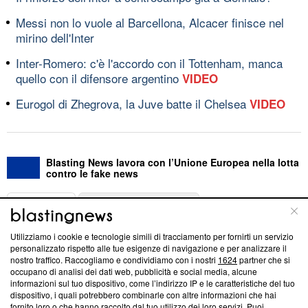
Messi non lo vuole al Barcellona, Alcacer finisce nel
mirino dell'Inter
Inter-Romero: c'è l'accordo con il Tottenham, manca
quello con il difensore argentino
VIDEO
Eurogol di Zhegrova, la Juve batte il Chelsea
VIDEO
Blasting News lavora con l’Unione Europea nella lotta
contro le fake news
ABOUT
LINEA EDITORIALE
Utilizziamo i cookie e tecnologie simili di tracciamento per fornirti un servizio
Questa sezione offre informazioni trasparenti su Blasting
personalizzato rispetto alle tue esigenze di navigazione e per analizzare il
nostro traffico. Raccogliamo e condividiamo con i nostri
1624
partner che si
News, sui nostri processi editoriali e su come ci impegniamo a
occupano di analisi dei dati web, pubblicità e social media, alcune
creare news di qualità. Inoltre, afferma la nostra aderenza a
informazioni sul tuo dispositivo, come l’indirizzo IP e le caratteristiche del tuo
‘Trust Project - News with Integrity’
Blasting News non è
dispositivo, i quali potrebbero combinarle con altre informazioni che hai
ancora membro del programma, ma ha richiesto di farne
fornito loro o che hanno raccolto dal tuo utilizzo dei loro servizi. Puoi