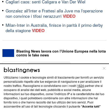
Cagliari caos: senti Caligara e Van Der Wiel
Gonzalez all'Inter e Frattesi alla Juve ma l'operazione
non convince i tifosi nerazzurri
VIDEO
Milan-Inter in Australia, finisce in parità il primo derby
della stagione
VIDEO
Blasting News lavora con l’Unione Europea nella lotta
contro le fake news
ABOUT
LINEA EDITORIALE
Utilizziamo i cookie e tecnologie simili di tracciamento per fornirti un servizio
Questa sezione offre informazioni trasparenti su Blasting
personalizzato rispetto alle tue esigenze di navigazione e per analizzare il
nostro traffico. Raccogliamo e condividiamo con i nostri
1624
partner che si
News, sui nostri processi editoriali e su come ci impegniamo a
occupano di analisi dei dati web, pubblicità e social media, alcune
creare news di qualità. Inoltre, afferma la nostra aderenza a
informazioni sul tuo dispositivo, come l’indirizzo IP e le caratteristiche del tuo
‘Trust Project - News with Integrity’
Blasting News non è
dispositivo, i quali potrebbero combinarle con altre informazioni che hai
ancora membro del programma, ma ha richiesto di farne
fornito loro o che hanno raccolto dal tuo utilizzo dei loro servizi. Puoi
parte; Trust Project non ha ancora effettuato una verifica di
acconsentire all’uso di tali tecnologie cliccando il pulsante
“Accetta tutti”