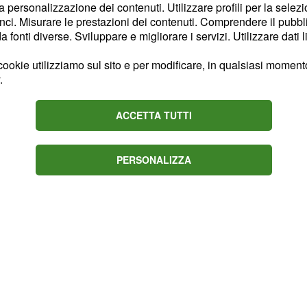
la personalizzazione dei contenuti. Utilizzare profili per la selez
a partita di
ci. Misurare le prestazioni dei contenuti. Comprendere il pubblic
fonti diverse. Sviluppare e migliorare i servizi. Utilizzare dati l
cui viene disputata la
L'ipotesi quindi
er club.
ookie utilizziamo sul sito e per modificare, in qualsiasi momento,
prile in orario pomeridiano,
.
 partite di Serie A
, non
alla Lega che dalle
ACCETTA TUTTI
cartare.
PERSONALIZZA