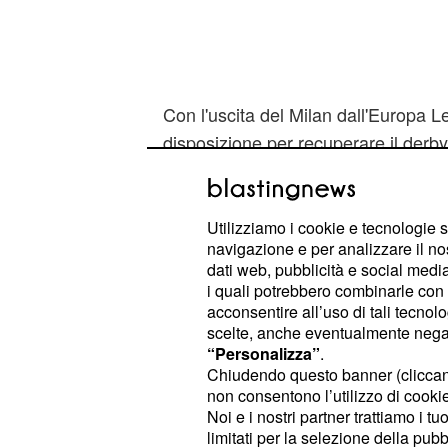
Con l'uscita del Milan dall'Europa L
disposizione per recuperare il derby,
non avranno più impegni infrasettim
ufficiale verrà presa lunedì 19 m
presidente del CONI Giovanni Ma
Utilizziamo i cookie e tecnologie s
navigazione e per analizzare il no
dati web, pubblicità e social media,
Le possibili date per
i quali potrebbero combinarle con a
acconsentire all’uso di tali tecnol
Milan-Inter
scelte, anche eventualmente negand
“Personalizza”
.
Tutte le altre partite della 27° giorn
Chiudendo questo banner (clicca
rinviate, verranno giocate tra marte
non consentono l’utilizzo di cookie 
in orari pomeridiani
Infatti in quei d
.
Noi e i nostri partner trattiamo i t
limitati per la selezione della pubb
anche i quarti di finale di Champio