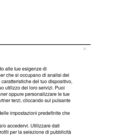
tto alle tue esigenze di
er che si occupano di analisi dei
caratteristiche del tuo dispositivo,
 utilizzo dei loro servizi. Puoi
ner oppure personalizzare le tue
tner terzi, cliccando sul pulsante
delle impostazioni predefinite che
e/o accedervi. Utilizzare dati
rofili per la selezione di pubblicità