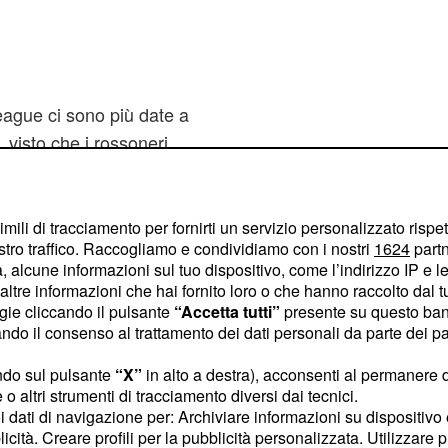
eague ci sono più date a
 visto che i rossoneri
anali.
La decisione
da parte del
arzo
lagò.
imili di tracciamento per fornirti un servizio personalizzato rispe
stro traffico. Raccogliamo e condividiamo con i nostri
1624
partn
 alcune informazioni sul tuo dispositivo, come l’indirizzo IP e le 
 recuperare
ltre informazioni che hai fornito loro o che hanno raccolto dal tuo
ogie cliccando il pulsante
“Accetta tutti”
presente su questo ban
o il consenso al trattamento dei dati personali da parte dei par
ata, che erano state
ndo sul pulsante
“X”
in alto a destra), acconsenti al permanere 
dì 3 e mercoledì 4 aprile
o altri strumenti di tracciamento diversi dai tecnici.
ue giorni sono previsti
uoi dati di navigazione per: Archiviare informazioni su dispositivo 
licità. Creare profili per la pubblicità personalizzata. Utilizzare p
ns League, e
la UEFA