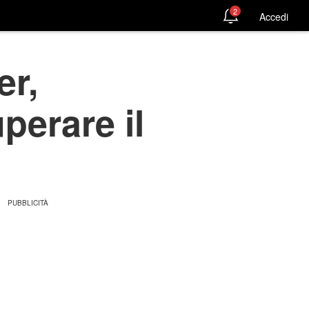
2
Accedi
er,
perare il