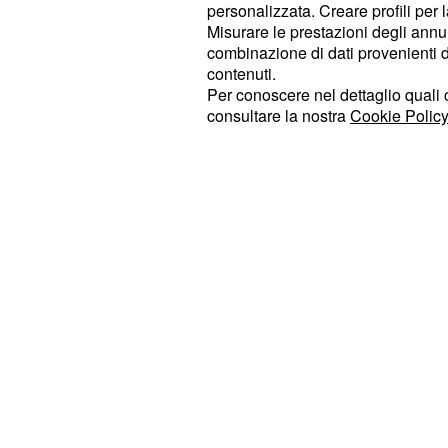
personalizzata. Creare profili per 
pretende che non si giochi nessun
Misurare le prestazioni degli annun
combinazione di dati provenienti da 
campionato allo stesso orario in 
contenuti.
massima competizione europea p
Per conoscere nel dettaglio quali c
di far giocare il derby o il 3 o il 4 a
consultare la nostra
Cookie Policy
e per di più in concomitanza di altre
sembra essere quella favorita sia d
società tuttavia non è del tutto da s