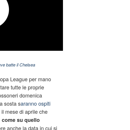
ve batte il Chelsea
Europa League per mano
tare tutte le proprie
 rossoneri domenica
la sosta s
aranno ospiti
à il mese di aprile che
ì come su quello
e anche la data in cui si