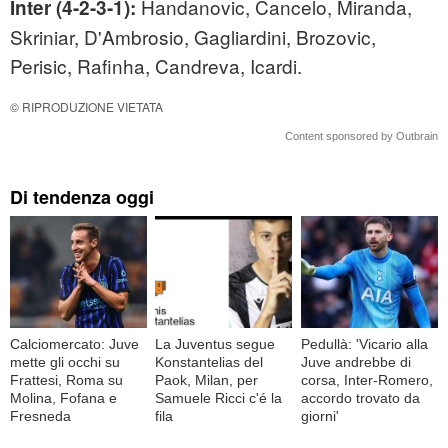
Handanovic, Cancelo, Miranda,
Inter (4-2-3-1):
Skriniar, D'Ambrosio, Gagliardini, Brozovic,
Perisic, Rafinha, Candreva, Icardi.
© RIPRODUZIONE VIETATA
Content sponsored by Outbrain
Di tendenza oggi
Calciomercato: Juve
La Juventus segue
Pedullà: 'Vicario alla
mette gli occhi su
Konstantelias del
Juve andrebbe di
Frattesi, Roma su
Paok, Milan, per
corsa, Inter-Romero,
Molina, Fofana e
Samuele Ricci c'é la
accordo trovato da
Fresneda
fila
giorni'