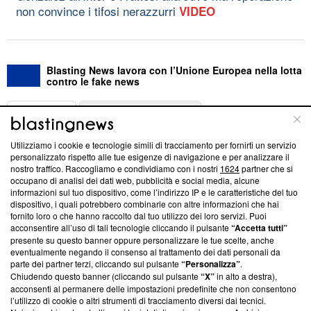
non convince i tifosi nerazzurri
VIDEO
Blasting News lavora con l’Unione Europea nella lotta
contro le fake news
ABOUT
LINEA EDITORIALE
Utilizziamo i cookie e tecnologie simili di tracciamento per fornirti un servizio
Questa sezione offre informazioni trasparenti su Blasting
personalizzato rispetto alle tue esigenze di navigazione e per analizzare il
nostro traffico. Raccogliamo e condividiamo con i nostri
1624
partner che si
News, sui nostri processi editoriali e su come ci impegniamo a
occupano di analisi dei dati web, pubblicità e social media, alcune
creare news di qualità. Inoltre, afferma la nostra aderenza a
informazioni sul tuo dispositivo, come l’indirizzo IP e le caratteristiche del tuo
‘Trust Project - News with Integrity’
Blasting News non è
dispositivo, i quali potrebbero combinarle con altre informazioni che hai
ancora membro del programma, ma ha richiesto di farne
fornito loro o che hanno raccolto dal tuo utilizzo dei loro servizi. Puoi
parte; Trust Project non ha ancora effettuato una verifica di
acconsentire all’uso di tali tecnologie cliccando il pulsante
“Accetta tutti”
conformità agli standard.
presente su questo banner oppure personalizzare le tue scelte, anche
eventualmente negando il consenso al trattamento dei dati personali da
parte dei partner terzi, cliccando sul pulsante
“Personalizza”
.
Su di noi
Chiudendo questo banner (cliccando sul pulsante
“X”
in alto a destra),
acconsenti al permanere delle impostazioni predefinite che non consentono
Team editoriale
l’utilizzo di cookie o altri strumenti di tracciamento diversi dai tecnici.