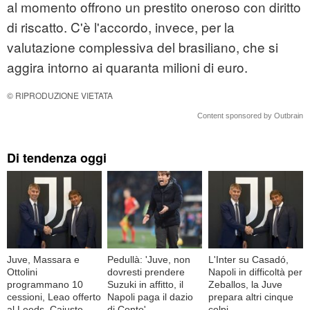
al momento offrono un prestito oneroso con diritto
di riscatto. C'è l'accordo, invece, per la
valutazione complessiva del brasiliano, che si
aggira intorno ai quaranta milioni di euro.
© RIPRODUZIONE VIETATA
Content sponsored by Outbrain
Di tendenza oggi
Juve, Massara e
Pedullà: 'Juve, non
L'Inter su Casadó,
Ottolini
dovresti prendere
Napoli in difficoltà per
programmano 10
Suzuki in affitto, il
Zeballos, la Juve
cessioni, Leao offerto
Napoli paga il dazio
prepara altri cinque
al Leeds, Cajuste
di Conte'
colpi