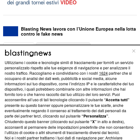
dei grandi tornei estivi
VIDEO
Blasting News lavora con l’Unione Europea nella lotta
contro le fake news
ABOUT
LINEA EDITORIALE
Utilizziamo i cookie e tecnologie simili di tracciamento per fornirti un servizio
Questa sezione offre informazioni trasparenti su Blasting
personalizzato rispetto alle tue esigenze di navigazione e per analizzare il
nostro traffico. Raccogliamo e condividiamo con i nostri
1624
partner che si
News, sui nostri processi editoriali e su come ci impegniamo a
occupano di analisi dei dati web, pubblicità e social media, alcune
creare news di qualità. Inoltre, afferma la nostra aderenza a
informazioni sul tuo dispositivo, come l’indirizzo IP e le caratteristiche del tuo
‘Trust Project - News with Integrity’
Blasting News non è
dispositivo, i quali potrebbero combinarle con altre informazioni che hai
ancora membro del programma, ma ha richiesto di farne
fornito loro o che hanno raccolto dal tuo utilizzo dei loro servizi. Puoi
parte; Trust Project non ha ancora effettuato una verifica di
acconsentire all’uso di tali tecnologie cliccando il pulsante
“Accetta tutti”
conformità agli standard.
presente su questo banner oppure personalizzare le tue scelte, anche
eventualmente negando il consenso al trattamento dei dati personali da
parte dei partner terzi, cliccando sul pulsante
“Personalizza”
.
Su di noi
Chiudendo questo banner (cliccando sul pulsante
“X”
in alto a destra),
acconsenti al permanere delle impostazioni predefinite che non consentono
Team editoriale
l’utilizzo di cookie o altri strumenti di tracciamento diversi dai tecnici.
Noi e i nostri partner trattiamo i tuoi dati di navigazione per: Archiviare
Corporate