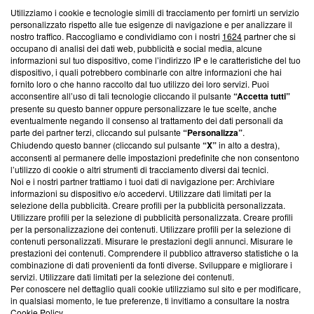
Utilizziamo i cookie e tecnologie simili di tracciamento per fornirti un servizio
Questa sezione offre informazioni trasparenti su Blasting
personalizzato rispetto alle tue esigenze di navigazione e per analizzare il
nostro traffico. Raccogliamo e condividiamo con i nostri
1624
partner che si
News, sui nostri processi editoriali e su come ci impegniamo a
occupano di analisi dei dati web, pubblicità e social media, alcune
creare news di qualità. Inoltre, afferma la nostra aderenza a
informazioni sul tuo dispositivo, come l’indirizzo IP e le caratteristiche del tuo
‘Trust Project - News with Integrity’
Blasting News non è
dispositivo, i quali potrebbero combinarle con altre informazioni che hai
ancora membro del programma, ma ha richiesto di farne
fornito loro o che hanno raccolto dal tuo utilizzo dei loro servizi. Puoi
parte; Trust Project non ha ancora effettuato una verifica di
acconsentire all’uso di tali tecnologie cliccando il pulsante
“Accetta tutti”
conformità agli standard.
presente su questo banner oppure personalizzare le tue scelte, anche
eventualmente negando il consenso al trattamento dei dati personali da
parte dei partner terzi, cliccando sul pulsante
“Personalizza”
.
Su di noi
Chiudendo questo banner (cliccando sul pulsante
“X”
in alto a destra),
acconsenti al permanere delle impostazioni predefinite che non consentono
Team editoriale
l’utilizzo di cookie o altri strumenti di tracciamento diversi dai tecnici.
Noi e i nostri partner trattiamo i tuoi dati di navigazione per: Archiviare
Corporate
informazioni su dispositivo e/o accedervi. Utilizzare dati limitati per la
selezione della pubblicità. Creare profili per la pubblicità personalizzata.
Redazione
Utilizzare profili per la selezione di pubblicità personalizzata. Creare profili
per la personalizzazione dei contenuti. Utilizzare profili per la selezione di
Informativa Privacy
contenuti personalizzati. Misurare le prestazioni degli annunci. Misurare le
prestazioni dei contenuti. Comprendere il pubblico attraverso statistiche o la
Cookie Policy
combinazione di dati provenienti da fonti diverse. Sviluppare e migliorare i
servizi. Utilizzare dati limitati per la selezione dei contenuti.
Blasting SA, IDI CHE-247.845.224, Via Carlo Frasca, 3 - 6900
Per conoscere nel dettaglio quali cookie utilizziamo sul sito e per modificare,
Lugano (Svizzera) Tel:
+39 0690258937
in qualsiasi momento, le tue preferenze, ti invitiamo a consultare la nostra
Cookie Policy
.