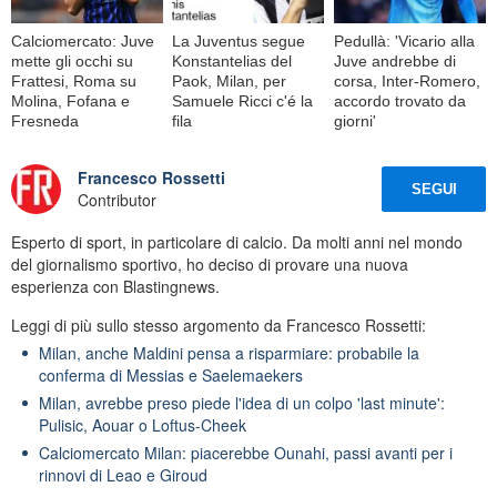
Calciomercato: Juve
La Juventus segue
Pedullà: 'Vicario alla
mette gli occhi su
Konstantelias del
Juve andrebbe di
Frattesi, Roma su
Paok, Milan, per
corsa, Inter-Romero,
Molina, Fofana e
Samuele Ricci c'é la
accordo trovato da
Fresneda
fila
giorni'
Francesco Rossetti
SEGUI
Contributor
Esperto di sport, in particolare di calcio. Da molti anni nel mondo
del giornalismo sportivo, ho deciso di provare una nuova
esperienza con Blastingnews.
Leggi di più sullo stesso argomento da Francesco Rossetti:
Milan, anche Maldini pensa a risparmiare: probabile la
conferma di Messias e Saelemaekers
Milan, avrebbe preso piede l'idea di un colpo 'last minute':
Pulisic, Aouar o Loftus-Cheek
Calciomercato Milan: piacerebbe Ounahi, passi avanti per i
rinnovi di Leao e Giroud