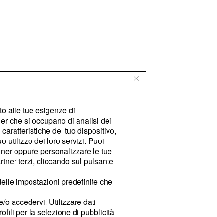
tto alle tue esigenze di
er che si occupano di analisi dei
caratteristiche del tuo dispositivo,
 utilizzo dei loro servizi. Puoi
ner oppure personalizzare le tue
tner terzi, cliccando sul pulsante
delle impostazioni predefinite che
e/o accedervi. Utilizzare dati
rofili per la selezione di pubblicità