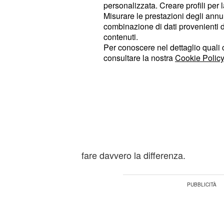
trattativa assai complicata. Il conti
personalizzata. Creare profili per 
Misurare le prestazioni degli annun
Juventus potrebbe però far vacillare
combinazione di dati provenienti da 
nel caso in cui dovesse
Mau
arrivare
contenuti.
panchina bianconera. Ma vediamo nel
Per conoscere nel dettaglio quali c
consultare la nostra
Cookie Policy
ultime indiscrezioni sul calciomerca
Mercato Juventus, po
arrivare Koulibaly e 
Per Koulibaly è molto forte anche l'
, dunque l'idea di poter riab
Madrid
fare davvero la differenza.