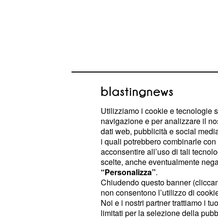
Utilizziamo i cookie e tecnologie s
navigazione e per analizzare il no
dati web, pubblicità e social media,
i quali potrebbero combinarle con a
Il fortissimo difensore africano del 
acconsentire all’uso di tali tecnol
scelte, anche eventualmente negand
pallino di
, il tecnico
Maurizio Sarri
“Personalizza”
.
letteralmente esploso sotto il
Vesuv
Chiudendo questo banner (clicca
non consentono l’utilizzo di cookie 
Juventus avrebbe contattato da tem
Noi e i nostri partner trattiamo i t
, ma il suo ruolo di leader
Koulibaly
limitati per la selezione della pubb