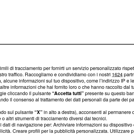
imili di tracciamento per fornirti un servizio personalizzato rispe
stro traffico. Raccogliamo e condividiamo con i nostri
1624
partn
 alcune informazioni sul tuo dispositivo, come l’indirizzo IP e le 
ltre informazioni che hai fornito loro o che hanno raccolto dal tuo
Napoli è un vero e proprio
ogie cliccando il pulsante
“Accetta tutti”
presente su questo ban
o il consenso al trattamento dei dati personali da parte dei par
 con il quale è
. La dirigenza della
io
ndo sul pulsante
“X”
in alto a destra), acconsenti al permanere 
o altri strumenti di tracciamento diversi dai tecnici.
po l'entourage di
uoi dati di navigazione per: Archiviare informazioni su dispositivo 
 del Napoli rende la
licità. Creare profili per la pubblicità personalizzata. Utilizzare p