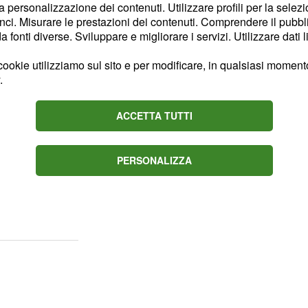
nuo pressing della
la personalizzazione dei contenuti. Utilizzare profili per la selez
ci. Misurare le prestazioni dei contenuti. Comprendere il pubblic
 il
, soprattutto
giocatore
fonti diverse. Sviluppare e migliorare i servizi. Utilizzare dati l
rizio Sarri sulla
 dettaglio tutte le
ookie utilizziamo sul sito e per modificare, in qualsiasi momento,
.
to della Juventus.
ACCETTA TUTTI
trebbero
Van de Beek
PERSONALIZZA
interesse del
Real
bracciare Sarri potrebbe