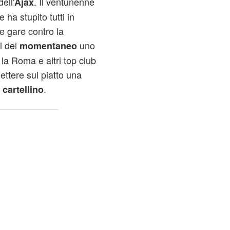
dell'
. Il ventunenne
Ajax
 ha stupito tutti in
e gare contro la
l del
uno
momentaneo
 la Roma e altri top club
ttere sul piatto una
o
.
cartellino