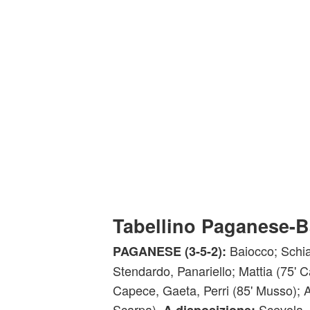
Tabellino Paganese-B
Baiocco; Schia
PAGANESE (3-5-2):
Stendardo, Panariello; Mattia (75' C
Capece, Gaeta, Perri (85' Musso); A
Scarpa).
Scevola,