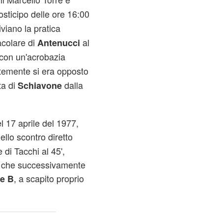
sticipo delle ore 16:00
viano la pratica
acolare di
al
Antenucci
con un'acrobazia
temente si era opposto
ta di
dalla
Schiavone
l 17 aprile del 1977,
ello scontro diretto
 di Tacchi al 45',
i, che successivamente
, a scapito proprio
ie
B