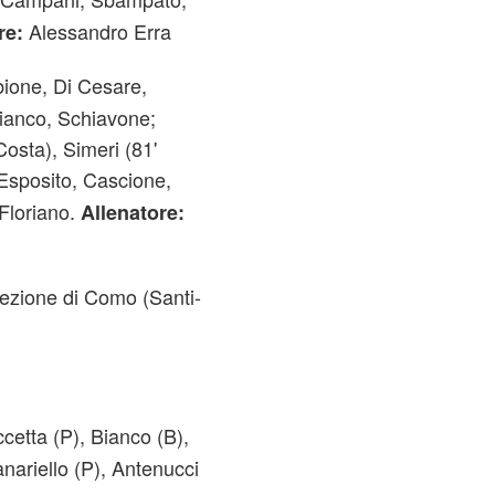
Alessandro Erra
re:
bione, Di Cesare,
Bianco, Schiavone;
Costa), Simeri (81'
 Esposito, Cascione,
Floriano.
Allenatore:
ezione di Como (Santi-
etta (P), Bianco (B),
anariello (P), Antenucci