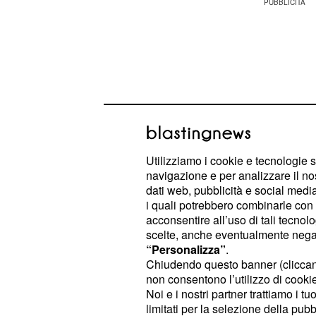
Utilizziamo i cookie e tecnologie s
navigazione e per analizzare il no
dati web, pubblicità e social media,
i quali potrebbero combinarle con a
acconsentire all’uso di tali tecnol
scelte, anche eventualmente negand
Per effetto del risultato maturato su
“Personalizza”
.
momentaneamente la
al t
Ternana
Chiudendo questo banner (clicca
non consentono l’utilizzo di cookie 
quota 29 punti: per i pugliesi si tr
Noi e i nostri partner trattiamo i t
consecutivo, dopo il 3-0 rifilato al
Bi
limitati per la selezione della pubb