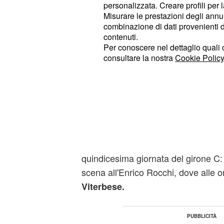
scorsa nel derby disputatosi al Gus
personalizzata. Creare profili per 
Misurare le prestazioni degli annun
combinazione di dati provenienti da 
Primo k.o. interno per la
Paganese,
contenuti.
sempre più la zona
e ora p
play-off
Per conoscere nel dettaglio quali c
guardarsi alle spalle: per il moment
consultare la nostra
Cookie Policy
posto, a pari punti con il
è 
Picerno,
l'
non approffita del passo fa
Avellino
perdendo per 2-0 al Pinto contro la
rossoblu lucani subiscono una sconfi
Solo la
potrebbe sca
Rende.
Cavese
qualora riuscisse a superare la
Vit
quindicesima giornata del girone C:
scena all'Enrico Rocchi, dove alle o
Viterbese.