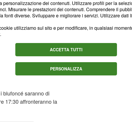
tavo Ventura.
la personalizzazione dei contenuti. Utilizzare profili per la selez
ci. Misurare le prestazioni dei contenuti. Comprendere il pubblic
fonti diverse. Sviluppare e migliorare i servizi. Utilizzare dati l
che vede allontanarsi
iù che mai deve
ookie utilizziamo sul sito e per modificare, in qualsiasi momento,
o il quattordicesimo
.
salvo, considerato che
ACCETTA TUTTI
lso degli azzurrostellati,
mentre i
Casertana,
tta di misura contro il
PERSONALIZZA
valcare i cugini,
nel posticipo della
erbese
 i blufoncé saranno di
re 17:30 affronteranno la