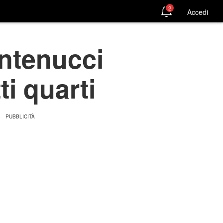
2
Accedi
Antenucci
ti quarti