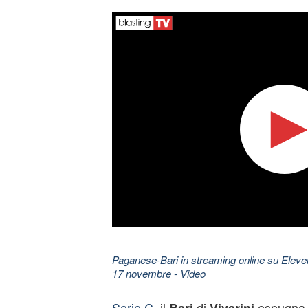
Paganese-Bari in streaming online su Eleven
17 novembre
- Video
Serie C
, il
di
espugna i