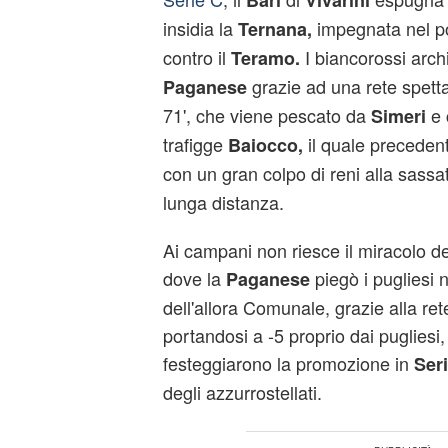
Bari
Vivarini
insidia la
impegnata nel po
Ternana,
contro il
I biancorossi archi
Teramo.
grazie ad una rete spett
Paganese
71', che viene pescato da
e 
Simeri
trafigge
il quale preceden
Baiocco,
con un gran colpo di reni alla sassa
lunga distanza.
Ai campani non riesce il miracolo de
dove la
piegò i pugliesi n
Paganese
dell'allora Comunale, grazie alla rete
portandosi a -5 proprio dai puglies
festeggiarono la promozione in
Ser
degli azzurrostellati.