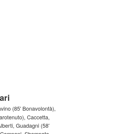
ari
vino (85' Bonavolontà),
arotenuto), Caccetta,
lberti, Guadagni (58'
 Campani, Sbampato,