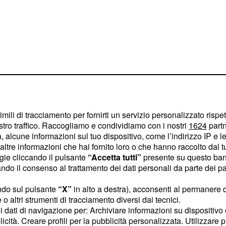
imili di tracciamento per fornirti un servizio personalizzato rispe
stro traffico. Raccogliamo e condividiamo con i nostri
1624
partn
 alcune informazioni sul tuo dispositivo, come l’indirizzo IP e le 
ltre informazioni che hai fornito loro o che hanno raccolto dal tuo
ogie cliccando il pulsante
“Accetta tutti”
presente su questo ban
o il consenso al trattamento dei dati personali da parte dei par
l campo, il
aggancia
Bari
erzo posto e si porta a
ndo sul pulsante
“X”
in alto a destra), acconsenti al permanere 
o altri strumenti di tracciamento diversi dai tecnici.
atta del secondo successo
uoi dati di navigazione per: Archiviare informazioni su dispositivo 
domenica
sceglie
licità. Creare profili per la pubblicità personalizzata. Utilizzare p