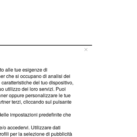
tto alle tue esigenze di
er che si occupano di analisi dei
caratteristiche del tuo dispositivo,
 utilizzo dei loro servizi. Puoi
ner oppure personalizzare le tue
tner terzi, cliccando sul pulsante
delle impostazioni predefinite che
e/o accedervi. Utilizzare dati
rofili per la selezione di pubblicità