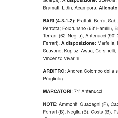
A
disposizione:
Bramati, Lidin, Acampora.
Allenato
Frattali; Berra, Sab
BARI (4-3-1-2):
Perrotta; Folorunsho (63' Hamlili), 
Terrani (62' Neglia); Antenucci (90' 
Ferrari).
Marfella,
A disposizione:
Scavone, Kupisz, Awua, Corsinelli, 
Vincenzo Vivarini
: Andrea Colombo della s
ARBITRO
Pragliola)
: 71' Antenucci
MARCATORI
: Ammoniti Guadagni (P), Cacc
NOTE
Ferrari (B), Neglia (B), Costa (B), P