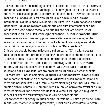
Utilizziamo i cookie e tecnologie simili di tracciamento per fornirti un servizio
Questa sezione offre informazioni trasparenti su Blasting
personalizzato rispetto alle tue esigenze di navigazione e per analizzare il
nostro traffico. Raccogliamo e condividiamo con i nostri
1624
partner che si
News, sui nostri processi editoriali e su come ci impegniamo a
occupano di analisi dei dati web, pubblicità e social media, alcune
creare news di qualità. Inoltre, afferma la nostra aderenza a
informazioni sul tuo dispositivo, come l’indirizzo IP e le caratteristiche del tuo
‘Trust Project - News with Integrity’
Blasting News non è
dispositivo, i quali potrebbero combinarle con altre informazioni che hai
ancora membro del programma, ma ha richiesto di farne
fornito loro o che hanno raccolto dal tuo utilizzo dei loro servizi. Puoi
parte; Trust Project non ha ancora effettuato una verifica di
acconsentire all’uso di tali tecnologie cliccando il pulsante
“Accetta tutti”
conformità agli standard.
presente su questo banner oppure personalizzare le tue scelte, anche
eventualmente negando il consenso al trattamento dei dati personali da
parte dei partner terzi, cliccando sul pulsante
“Personalizza”
.
Su di noi
Chiudendo questo banner (cliccando sul pulsante
“X”
in alto a destra),
acconsenti al permanere delle impostazioni predefinite che non consentono
Team editoriale
l’utilizzo di cookie o altri strumenti di tracciamento diversi dai tecnici.
Noi e i nostri partner trattiamo i tuoi dati di navigazione per: Archiviare
Corporate
informazioni su dispositivo e/o accedervi. Utilizzare dati limitati per la
selezione della pubblicità. Creare profili per la pubblicità personalizzata.
Redazione
Utilizzare profili per la selezione di pubblicità personalizzata. Creare profili
per la personalizzazione dei contenuti. Utilizzare profili per la selezione di
Informativa Privacy
contenuti personalizzati. Misurare le prestazioni degli annunci. Misurare le
prestazioni dei contenuti. Comprendere il pubblico attraverso statistiche o la
Cookie Policy
combinazione di dati provenienti da fonti diverse. Sviluppare e migliorare i
servizi. Utilizzare dati limitati per la selezione dei contenuti.
Blasting SA, IDI CHE-247.845.224, Via Carlo Frasca, 3 - 6900
Per conoscere nel dettaglio quali cookie utilizziamo sul sito e per modificare,
Lugano (Svizzera) Tel:
+39 0690258937
in qualsiasi momento, le tue preferenze, ti invitiamo a consultare la nostra