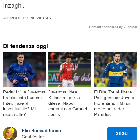
Inzaghi.
© RIPRODUZIONE VIETATA
Content sponsored by Outbrain
Di tendenza oggi
Pedullà: 'La Juventus
Juventus, idea
El Bilal Touré libera
ha bloccato Lucumi,
Kolasinac per la
Pellegrini per Juve o
Inter, Pavard
difesa, Napoli,
Fiorentina, il Milan
insostituibile? Mi
contatti con Gabriel
mette nel radar
risulta altro'
Jesus
Paredes
Elio Boccadifuoco
SEGUI
Contributor